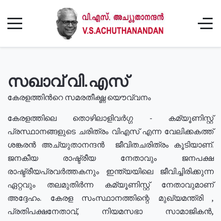
സഖാവ് വി.എസ്
കേരളത്തിൻറെ സമരതീക്ഷ്ണ യൌവ്വനം
കേരളത്തിലെ തൊഴിലാളിവർഗ്ഗ - കമ്യൂണിസ്റ്റ്
പ്രസ്ഥാനങ്ങളുടെ ചരിത്രം വിഎസ് എന്ന വേലിക്കകത്ത്
ശങ്കരൻ അച്യുതാനന്ദൻ ജീവിതചരിത്രം കൂടിയാണ്.
ജനകീയ രാഷ്ട്രീയ നേതാവും ജനപക്ഷ
രാഷ്ട്രീയപ്രവർത്തകനും ഇന്ത്യയിലെ ജീവിച്ചിരിക്കുന്ന
ഏറ്റവും തലമുതിർന്ന കമ്യൂണിസ്റ്റ് നേതാവുമാണ്
അദ്ദേഹം. കേരള സംസ്ഥാനത്തിന്റെ മുഖ്യമന്ത്രി ,
പ്രതിപക്ഷനേതാവ്, നിയമസഭാ സാമാജികൻ,