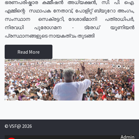
ഭരണപരിഷ്കാര കമ്മീഷൻ അധ്യക്ഷൻ, സി. പി. ഐ.
എമ്മിന്റെ സഥാപക നേതാവ്, പോളിറ്റ് ബ്യുറോ അംഗം,
സംസ്ഥാന സെക്രട്ടറി, ദേശാഭിമാനി പത്രാധിപർ,
നിരവധി പുരോഗമന - ട്രേഡ് യൂണിയൻ
പ്രസ്ഥാനങ്ങളുടെ നായകത്വം തുടങ്ങി
Read More
© VSF@ 2026
Admin