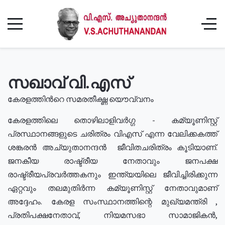
സഖാവ് വി.എസ്
കേരളത്തിൻറെ സമരതീക്ഷ്ണ യൌവ്വനം
കേരളത്തിലെ തൊഴിലാളിവർഗ്ഗ - കമ്യൂണിസ്റ്റ്
പ്രസ്ഥാനങ്ങളുടെ ചരിത്രം വിഎസ് എന്ന വേലിക്കകത്ത്
ശങ്കരൻ അച്യുതാനന്ദൻ ജീവിതചരിത്രം കൂടിയാണ്.
ജനകീയ രാഷ്ട്രീയ നേതാവും ജനപക്ഷ
രാഷ്ട്രീയപ്രവർത്തകനും ഇന്ത്യയിലെ ജീവിച്ചിരിക്കുന്ന
ഏറ്റവും തലമുതിർന്ന കമ്യൂണിസ്റ്റ് നേതാവുമാണ്
അദ്ദേഹം. കേരള സംസ്ഥാനത്തിന്റെ മുഖ്യമന്ത്രി ,
പ്രതിപക്ഷനേതാവ്, നിയമസഭാ സാമാജികൻ,