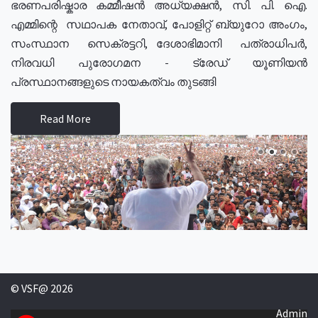
ഭരണപരിഷ്കാര കമ്മീഷൻ അധ്യക്ഷൻ, സി. പി. ഐ.
എമ്മിന്റെ സഥാപക നേതാവ്, പോളിറ്റ് ബ്യുറോ അംഗം,
സംസ്ഥാന സെക്രട്ടറി, ദേശാഭിമാനി പത്രാധിപർ,
നിരവധി പുരോഗമന - ട്രേഡ് യൂണിയൻ
പ്രസ്ഥാനങ്ങളുടെ നായകത്വം തുടങ്ങി
Read More
© VSF@ 2026
Admin