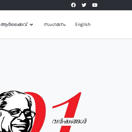
ആർക്കൈവ്
സംഗമനം
English