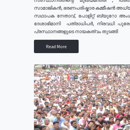
സാമാജികൻ, ഭരണപരിഷ്കാര കമ്മീഷൻ അധ്യക്
സഥാപക നേതാവ്, പോളിറ്റ് ബ്യുറോ അംഗ
ദേശാഭിമാനി പത്രാധിപർ, നിരവധി പു
പ്രസ്ഥാനങ്ങളുടെ നായകത്വം തുടങ്ങി
Read More