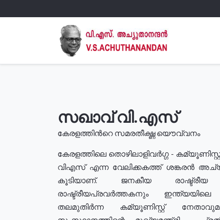
സഖാവ് വി.എസ്
കേരളത്തിൻറെ സമരതീക്ഷ്ണ യൌവ്വനം
കേരളത്തിലെ തൊഴിലാളിവർഗ്ഗ - കമ്യൂണിസ്റ്റ
വിഎസ് എന്ന വേലിക്കകത്ത് ശങ്കരൻ അച്
കൂടിയാണ്. ജനകീയ രാഷ്ട്രീ
രാഷ്ട്രീയപ്രവർത്തകനും ഇന്ത്യയിലെ ജീ
തലമുതിർന്ന കമ്യൂണിസ്റ്റ് നേതാവ
സംസ്ഥാനത്തിന്റെ മുഖ്യമന്ത്രി , പ്