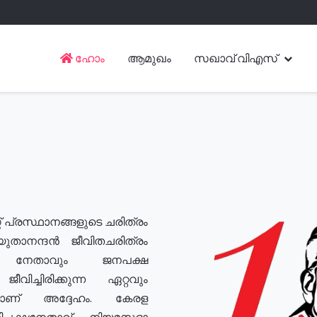
ഹോം
ആമുഖം
സഖാവ് വിഎസ്
് പ്രസ്ഥാനങ്ങളുടെ ചരിത്രം
യുതാനന്ദൻ ജീവിതചരിത്രം
യ നേതാവും ജനപക്ഷ
വിച്ചിരിക്കുന്ന ഏറ്റവും
ുമാണ് അദ്ദേഹം. കേരള
രതിപക്ഷനേതാവ്, നിയമസഭാ