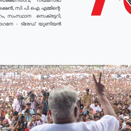
ഷൻ, സി. പി. ഐ. എമ്മിന്റെ
ം, സംസ്ഥാന സെക്രട്ടറി,
രോഗമന - ട്രേഡ് യൂണിയൻ