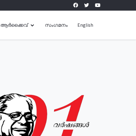
ആർക്കൈവ്
സംഗമനം
English