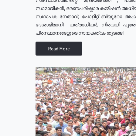
സാമാജികൻ, ഭരണപരിഷ്കാര കമ്മീഷൻ അധ്യക്
സഥാപക നേതാവ്, പോളിറ്റ് ബ്യുറോ അംഗ
ദേശാഭിമാനി പത്രാധിപർ, നിരവധി പു
പ്രസ്ഥാനങ്ങളുടെ നായകത്വം തുടങ്ങി
Read More