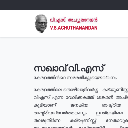
സഖാവ് വി.എസ്
കേരളത്തിൻറെ സമരതീക്ഷ്ണ യൌവ്വനം
കേരളത്തിലെ തൊഴിലാളിവർഗ്ഗ - കമ്യൂണിസ്റ്റ
വിഎസ് എന്ന വേലിക്കകത്ത് ശങ്കരൻ അച്
കൂടിയാണ്. ജനകീയ രാഷ്ട്രീ
രാഷ്ട്രീയപ്രവർത്തകനും ഇന്ത്യയിലെ ജീ
തലമുതിർന്ന കമ്യൂണിസ്റ്റ് നേതാവ
സംസ്ഥാനത്തിന്റെ മുഖ്യമന്ത്രി , പ്