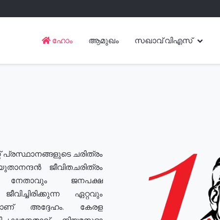
ഹോം
ആമുഖം
സഖാവ് വിഎസ്
് പ്രസ്ഥാനങ്ങളുടെ ചരിത്രം
യുതാനന്ദൻ ജീവിതചരിത്രം
യ നേതാവും ജനപക്ഷ
വിച്ചിരിക്കുന്ന ഏറ്റവും
ുമാണ് അദ്ദേഹം. കേരള
രതിപക്ഷനേതാവ്, നിയമസഭാ