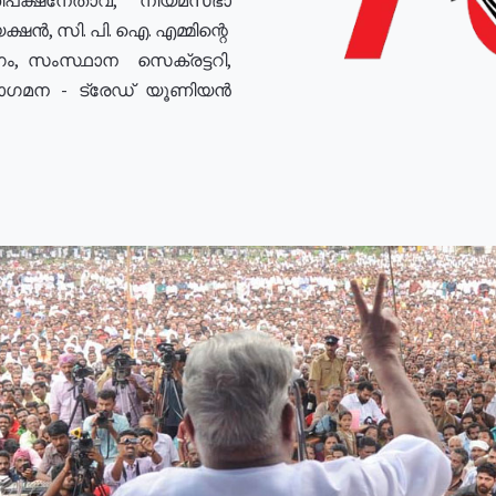
ഷൻ, സി. പി. ഐ. എമ്മിന്റെ
ം, സംസ്ഥാന സെക്രട്ടറി,
രോഗമന - ട്രേഡ് യൂണിയൻ