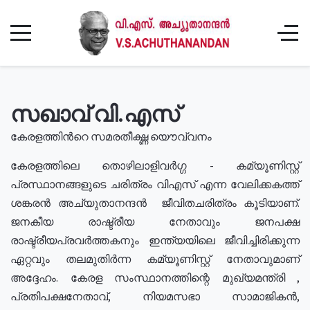
സഖാവ് വി.എസ്
കേരളത്തിൻറെ സമരതീക്ഷ്ണ യൌവ്വനം
കേരളത്തിലെ തൊഴിലാളിവർഗ്ഗ - കമ്യൂണിസ്റ്റ്
പ്രസ്ഥാനങ്ങളുടെ ചരിത്രം വിഎസ് എന്ന വേലിക്കകത്ത്
ശങ്കരൻ അച്യുതാനന്ദൻ ജീവിതചരിത്രം കൂടിയാണ്.
ജനകീയ രാഷ്ട്രീയ നേതാവും ജനപക്ഷ
രാഷ്ട്രീയപ്രവർത്തകനും ഇന്ത്യയിലെ ജീവിച്ചിരിക്കുന്ന
ഏറ്റവും തലമുതിർന്ന കമ്യൂണിസ്റ്റ് നേതാവുമാണ്
അദ്ദേഹം. കേരള സംസ്ഥാനത്തിന്റെ മുഖ്യമന്ത്രി ,
പ്രതിപക്ഷനേതാവ്, നിയമസഭാ സാമാജികൻ,