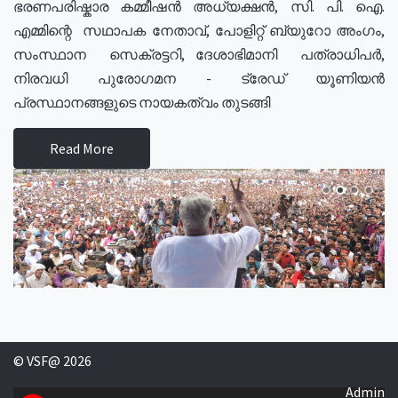
ഭരണപരിഷ്കാര കമ്മീഷൻ അധ്യക്ഷൻ, സി. പി. ഐ.
എമ്മിന്റെ സഥാപക നേതാവ്, പോളിറ്റ് ബ്യുറോ അംഗം,
സംസ്ഥാന സെക്രട്ടറി, ദേശാഭിമാനി പത്രാധിപർ,
നിരവധി പുരോഗമന - ട്രേഡ് യൂണിയൻ
പ്രസ്ഥാനങ്ങളുടെ നായകത്വം തുടങ്ങി
Read More
© VSF@ 2026
Admin