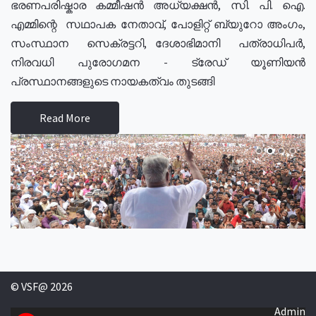
ഭരണപരിഷ്കാര കമ്മീഷൻ അധ്യക്ഷൻ, സി. പി. ഐ.
എമ്മിന്റെ സഥാപക നേതാവ്, പോളിറ്റ് ബ്യുറോ അംഗം,
സംസ്ഥാന സെക്രട്ടറി, ദേശാഭിമാനി പത്രാധിപർ,
നിരവധി പുരോഗമന - ട്രേഡ് യൂണിയൻ
പ്രസ്ഥാനങ്ങളുടെ നായകത്വം തുടങ്ങി
Read More
© VSF@ 2026
Admin