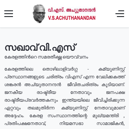
സഖാവ് വി.എസ്
കേരളത്തിൻറെ സമരതീക്ഷ്ണ യൌവ്വനം
കേരളത്തിലെ തൊഴിലാളിവർഗ്ഗ - കമ്യൂണിസ്റ്റ്
പ്രസ്ഥാനങ്ങളുടെ ചരിത്രം വിഎസ് എന്ന വേലിക്കകത്ത്
ശങ്കരൻ അച്യുതാനന്ദൻ ജീവിതചരിത്രം കൂടിയാണ്.
ജനകീയ രാഷ്ട്രീയ നേതാവും ജനപക്ഷ
രാഷ്ട്രീയപ്രവർത്തകനും ഇന്ത്യയിലെ ജീവിച്ചിരിക്കുന്ന
ഏറ്റവും തലമുതിർന്ന കമ്യൂണിസ്റ്റ് നേതാവുമാണ്
അദ്ദേഹം. കേരള സംസ്ഥാനത്തിന്റെ മുഖ്യമന്ത്രി ,
പ്രതിപക്ഷനേതാവ്, നിയമസഭാ സാമാജികൻ,