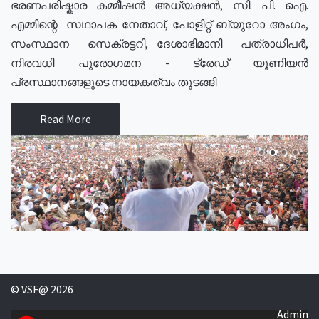
ഭരണപരിഷ്കാര കമ്മീഷൻ അധ്യക്ഷൻ, സി. പി. ഐ.
എമ്മിന്റെ സഥാപക നേതാവ്, പോളിറ്റ് ബ്യുറോ അംഗം,
സംസ്ഥാന സെക്രട്ടറി, ദേശാഭിമാനി പത്രാധിപർ,
നിരവധി പുരോഗമന - ട്രേഡ് യൂണിയൻ
പ്രസ്ഥാനങ്ങളുടെ നായകത്വം തുടങ്ങി
Read More
© VSF@ 2026
Admin