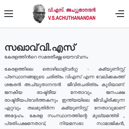
സഖാവ് വി.എസ്
കേരളത്തിൻറെ സമരതീക്ഷ്ണ യൌവ്വനം
കേരളത്തിലെ തൊഴിലാളിവർഗ്ഗ - കമ്യൂണിസ്റ്റ്
പ്രസ്ഥാനങ്ങളുടെ ചരിത്രം വിഎസ് എന്ന വേലിക്കകത്ത്
ശങ്കരൻ അച്യുതാനന്ദൻ ജീവിതചരിത്രം കൂടിയാണ്.
ജനകീയ രാഷ്ട്രീയ നേതാവും ജനപക്ഷ
രാഷ്ട്രീയപ്രവർത്തകനും ഇന്ത്യയിലെ ജീവിച്ചിരിക്കുന്ന
ഏറ്റവും തലമുതിർന്ന കമ്യൂണിസ്റ്റ് നേതാവുമാണ്
അദ്ദേഹം. കേരള സംസ്ഥാനത്തിന്റെ മുഖ്യമന്ത്രി ,
പ്രതിപക്ഷനേതാവ്, നിയമസഭാ സാമാജികൻ,