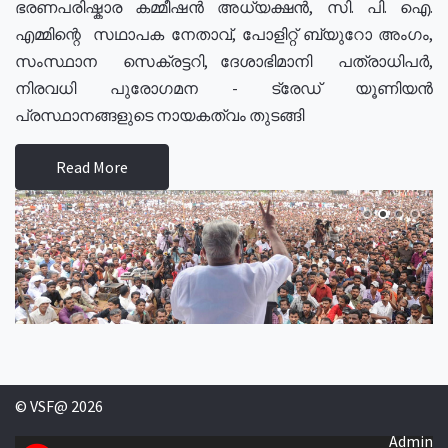
ഭരണപരിഷ്കാര കമ്മീഷൻ അധ്യക്ഷൻ, സി. പി. ഐ.
എമ്മിന്റെ സഥാപക നേതാവ്, പോളിറ്റ് ബ്യുറോ അംഗം,
സംസ്ഥാന സെക്രട്ടറി, ദേശാഭിമാനി പത്രാധിപർ,
നിരവധി പുരോഗമന - ട്രേഡ് യൂണിയൻ
പ്രസ്ഥാനങ്ങളുടെ നായകത്വം തുടങ്ങി
Read More
© VSF@ 2026
Admin