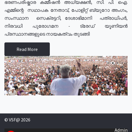
ഭരണപരിഷ്കാര കമ്മീഷൻ അധ്യക്ഷൻ, സി. പി. ഐ.
എമ്മിന്റെ സഥാപക നേതാവ്, പോളിറ്റ് ബ്യുറോ അംഗം,
സംസ്ഥാന സെക്രട്ടറി, ദേശാഭിമാനി പത്രാധിപർ,
നിരവധി പുരോഗമന - ട്രേഡ് യൂണിയൻ
പ്രസ്ഥാനങ്ങളുടെ നായകത്വം തുടങ്ങി
Read More
© VSF@ 2026
Admin