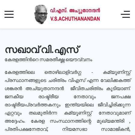
സഖാവ് വി.എസ്
കേരളത്തിൻറെ സമരതീക്ഷ്ണ യൌവ്വനം
കേരളത്തിലെ തൊഴിലാളിവർഗ്ഗ - കമ്യൂണിസ്റ്റ്
പ്രസ്ഥാനങ്ങളുടെ ചരിത്രം വിഎസ് എന്ന വേലിക്കകത്ത്
ശങ്കരൻ അച്യുതാനന്ദൻ ജീവിതചരിത്രം കൂടിയാണ്.
ജനകീയ രാഷ്ട്രീയ നേതാവും ജനപക്ഷ
രാഷ്ട്രീയപ്രവർത്തകനും ഇന്ത്യയിലെ ജീവിച്ചിരിക്കുന്ന
ഏറ്റവും തലമുതിർന്ന കമ്യൂണിസ്റ്റ് നേതാവുമാണ്
അദ്ദേഹം. കേരള സംസ്ഥാനത്തിന്റെ മുഖ്യമന്ത്രി ,
പ്രതിപക്ഷനേതാവ്, നിയമസഭാ സാമാജികൻ,