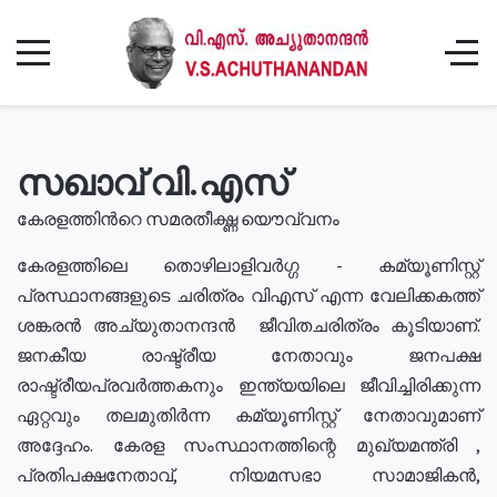
സഖാവ് വി.എസ്
കേരളത്തിൻറെ സമരതീക്ഷ്ണ യൌവ്വനം
കേരളത്തിലെ തൊഴിലാളിവർഗ്ഗ - കമ്യൂണിസ്റ്റ്
പ്രസ്ഥാനങ്ങളുടെ ചരിത്രം വിഎസ് എന്ന വേലിക്കകത്ത്
ശങ്കരൻ അച്യുതാനന്ദൻ ജീവിതചരിത്രം കൂടിയാണ്.
ജനകീയ രാഷ്ട്രീയ നേതാവും ജനപക്ഷ
രാഷ്ട്രീയപ്രവർത്തകനും ഇന്ത്യയിലെ ജീവിച്ചിരിക്കുന്ന
ഏറ്റവും തലമുതിർന്ന കമ്യൂണിസ്റ്റ് നേതാവുമാണ്
അദ്ദേഹം. കേരള സംസ്ഥാനത്തിന്റെ മുഖ്യമന്ത്രി ,
പ്രതിപക്ഷനേതാവ്, നിയമസഭാ സാമാജികൻ,