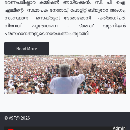
ഭരണപരിഷ്കാര കമ്മീഷൻ അധ്യക്ഷൻ, സി. പി. ഐ.
എമ്മിന്റെ സഥാപക നേതാവ്, പോളിറ്റ് ബ്യുറോ അംഗം,
സംസ്ഥാന സെക്രട്ടറി, ദേശാഭിമാനി പത്രാധിപർ,
നിരവധി പുരോഗമന - ട്രേഡ് യൂണിയൻ
പ്രസ്ഥാനങ്ങളുടെ നായകത്വം തുടങ്ങി
Read More
© VSF@ 2026
Admin