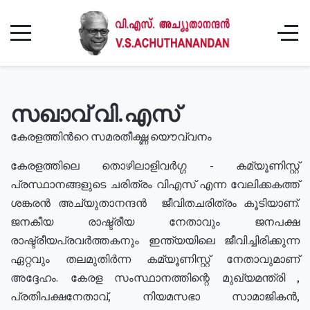
സഖാവ് വി.എസ്
കേരളത്തിൻറെ സമരതീക്ഷ്ണ യൌവ്വനം
കേരളത്തിലെ തൊഴിലാളിവർഗ്ഗ - കമ്യൂണിസ്റ്റ്
പ്രസ്ഥാനങ്ങളുടെ ചരിത്രം വിഎസ് എന്ന വേലിക്കകത്ത്
ശങ്കരൻ അച്യുതാനന്ദൻ ജീവിതചരിത്രം കൂടിയാണ്.
ജനകീയ രാഷ്ട്രീയ നേതാവും ജനപക്ഷ
രാഷ്ട്രീയപ്രവർത്തകനും ഇന്ത്യയിലെ ജീവിച്ചിരിക്കുന്ന
ഏറ്റവും തലമുതിർന്ന കമ്യൂണിസ്റ്റ് നേതാവുമാണ്
അദ്ദേഹം. കേരള സംസ്ഥാനത്തിന്റെ മുഖ്യമന്ത്രി ,
പ്രതിപക്ഷനേതാവ്, നിയമസഭാ സാമാജികൻ,