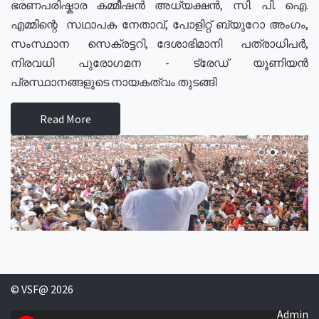
ഭരണപരിഷ്കാര കമ്മീഷൻ അധ്യക്ഷൻ, സി. പി. ഐ.
എമ്മിന്റെ സഥാപക നേതാവ്, പോളിറ്റ് ബ്യുറോ അംഗം,
സംസ്ഥാന സെക്രട്ടറി, ദേശാഭിമാനി പത്രാധിപർ,
നിരവധി പുരോഗമന - ട്രേഡ് യൂണിയൻ
പ്രസ്ഥാനങ്ങളുടെ നായകത്വം തുടങ്ങി
Read More
© VSF@ 2026
Admin