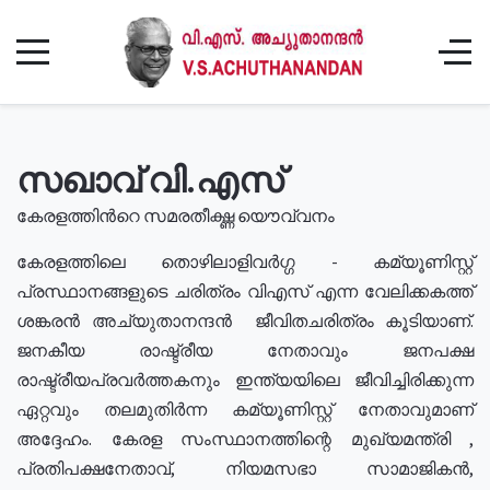
സഖാവ് വി.എസ്
കേരളത്തിൻറെ സമരതീക്ഷ്ണ യൌവ്വനം
കേരളത്തിലെ തൊഴിലാളിവർഗ്ഗ - കമ്യൂണിസ്റ്റ്
പ്രസ്ഥാനങ്ങളുടെ ചരിത്രം വിഎസ് എന്ന വേലിക്കകത്ത്
ശങ്കരൻ അച്യുതാനന്ദൻ ജീവിതചരിത്രം കൂടിയാണ്.
ജനകീയ രാഷ്ട്രീയ നേതാവും ജനപക്ഷ
രാഷ്ട്രീയപ്രവർത്തകനും ഇന്ത്യയിലെ ജീവിച്ചിരിക്കുന്ന
ഏറ്റവും തലമുതിർന്ന കമ്യൂണിസ്റ്റ് നേതാവുമാണ്
അദ്ദേഹം. കേരള സംസ്ഥാനത്തിന്റെ മുഖ്യമന്ത്രി ,
പ്രതിപക്ഷനേതാവ്, നിയമസഭാ സാമാജികൻ,