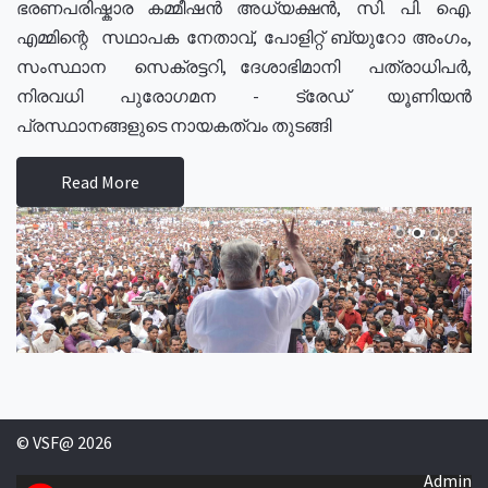
ഭരണപരിഷ്കാര കമ്മീഷൻ അധ്യക്ഷൻ, സി. പി. ഐ.
എമ്മിന്റെ സഥാപക നേതാവ്, പോളിറ്റ് ബ്യുറോ അംഗം,
സംസ്ഥാന സെക്രട്ടറി, ദേശാഭിമാനി പത്രാധിപർ,
നിരവധി പുരോഗമന - ട്രേഡ് യൂണിയൻ
പ്രസ്ഥാനങ്ങളുടെ നായകത്വം തുടങ്ങി
Read More
© VSF@ 2026
Admin