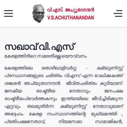
സഖാവ് വി.എസ്
കേരളത്തിൻറെ സമരതീക്ഷ്ണ യൌവ്വനം
കേരളത്തിലെ തൊഴിലാളിവർഗ്ഗ - കമ്യൂണിസ്റ്റ്
പ്രസ്ഥാനങ്ങളുടെ ചരിത്രം വിഎസ് എന്ന വേലിക്കകത്ത്
ശങ്കരൻ അച്യുതാനന്ദൻ ജീവിതചരിത്രം കൂടിയാണ്.
ജനകീയ രാഷ്ട്രീയ നേതാവും ജനപക്ഷ
രാഷ്ട്രീയപ്രവർത്തകനും ഇന്ത്യയിലെ ജീവിച്ചിരിക്കുന്ന
ഏറ്റവും തലമുതിർന്ന കമ്യൂണിസ്റ്റ് നേതാവുമാണ്
അദ്ദേഹം. കേരള സംസ്ഥാനത്തിന്റെ മുഖ്യമന്ത്രി ,
പ്രതിപക്ഷനേതാവ്, നിയമസഭാ സാമാജികൻ,