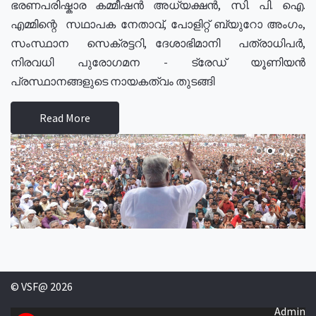
ഭരണപരിഷ്കാര കമ്മീഷൻ അധ്യക്ഷൻ, സി. പി. ഐ.
എമ്മിന്റെ സഥാപക നേതാവ്, പോളിറ്റ് ബ്യുറോ അംഗം,
സംസ്ഥാന സെക്രട്ടറി, ദേശാഭിമാനി പത്രാധിപർ,
നിരവധി പുരോഗമന - ട്രേഡ് യൂണിയൻ
പ്രസ്ഥാനങ്ങളുടെ നായകത്വം തുടങ്ങി
Read More
© VSF@ 2026
Admin