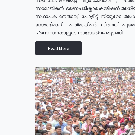
സാമാജികൻ, ഭരണപരിഷ്കാര കമ്മീഷൻ അധ്യക്
സഥാപക നേതാവ്, പോളിറ്റ് ബ്യുറോ അംഗ
ദേശാഭിമാനി പത്രാധിപർ, നിരവധി പു
പ്രസ്ഥാനങ്ങളുടെ നായകത്വം തുടങ്ങി
Read More