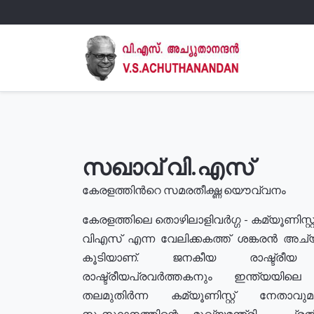
സഖാവ് വി.എസ്
കേരളത്തിൻറെ സമരതീക്ഷ്ണ യൌവ്വനം
കേരളത്തിലെ തൊഴിലാളിവർഗ്ഗ - കമ്യൂണിസ്റ്റ
വിഎസ് എന്ന വേലിക്കകത്ത് ശങ്കരൻ അച്
കൂടിയാണ്. ജനകീയ രാഷ്ട്രീ
രാഷ്ട്രീയപ്രവർത്തകനും ഇന്ത്യയിലെ ജീ
തലമുതിർന്ന കമ്യൂണിസ്റ്റ് നേതാവ
സംസ്ഥാനത്തിന്റെ മുഖ്യമന്ത്രി , പ്