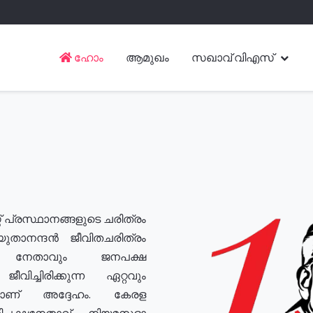
ഹോം
ആമുഖം
സഖാവ് വിഎസ്
് പ്രസ്ഥാനങ്ങളുടെ ചരിത്രം
യുതാനന്ദൻ ജീവിതചരിത്രം
യ നേതാവും ജനപക്ഷ
വിച്ചിരിക്കുന്ന ഏറ്റവും
ുമാണ് അദ്ദേഹം. കേരള
രതിപക്ഷനേതാവ്, നിയമസഭാ