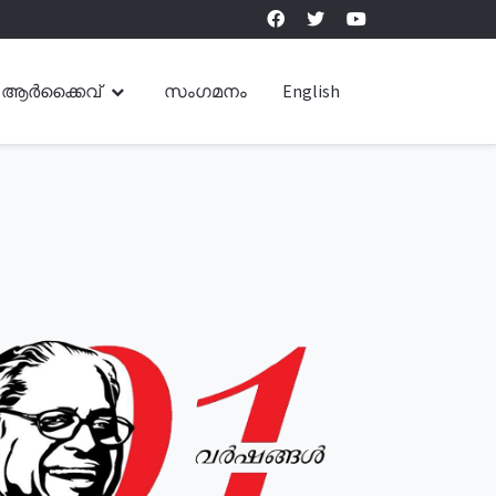
ആർക്കൈവ്
സംഗമനം
English