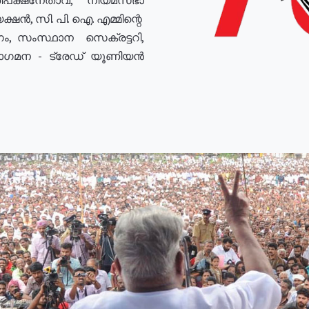
ഷൻ, സി. പി. ഐ. എമ്മിന്റെ
ം, സംസ്ഥാന സെക്രട്ടറി,
രോഗമന - ട്രേഡ് യൂണിയൻ