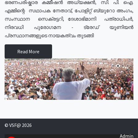
ഭരണപരിഷ്കാര കമ്മീഷൻ അധ്യക്ഷൻ, സി. പി. ഐ.
എമ്മിന്റെ സഥാപക നേതാവ്, പോളിറ്റ് ബ്യുറോ അംഗം,
സംസ്ഥാന സെക്രട്ടറി, ദേശാഭിമാനി പത്രാധിപർ,
നിരവധി പുരോഗമന - ട്രേഡ് യൂണിയൻ
പ്രസ്ഥാനങ്ങളുടെ നായകത്വം തുടങ്ങി
Read More
© VSF@ 2026
Admin