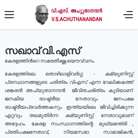
സഖാവ് വി.എസ്
കേരളത്തിൻറെ സമരതീക്ഷ്ണ യൌവ്വനം
കേരളത്തിലെ തൊഴിലാളിവർഗ്ഗ - കമ്യൂണിസ്റ്റ്
പ്രസ്ഥാനങ്ങളുടെ ചരിത്രം വിഎസ് എന്ന വേലിക്കകത്ത്
ശങ്കരൻ അച്യുതാനന്ദൻ ജീവിതചരിത്രം കൂടിയാണ്.
ജനകീയ രാഷ്ട്രീയ നേതാവും ജനപക്ഷ
രാഷ്ട്രീയപ്രവർത്തകനും ഇന്ത്യയിലെ ജീവിച്ചിരിക്കുന്ന
ഏറ്റവും തലമുതിർന്ന കമ്യൂണിസ്റ്റ് നേതാവുമാണ്
അദ്ദേഹം. കേരള സംസ്ഥാനത്തിന്റെ മുഖ്യമന്ത്രി ,
പ്രതിപക്ഷനേതാവ്, നിയമസഭാ സാമാജികൻ,