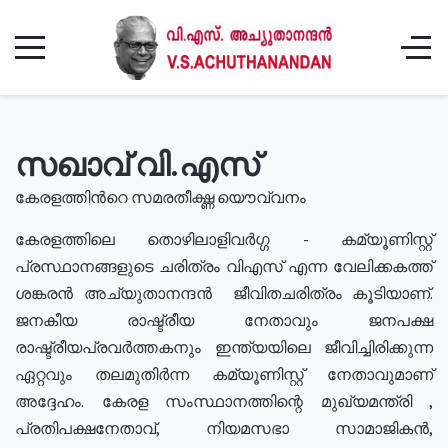
സഖാവ് വി.എസ്
കേരളത്തിൻറെ സമരതീക്ഷ്ണ യൌവ്വനം
കേരളത്തിലെ തൊഴിലാളിവർഗ്ഗ - കമ്യൂണിസ്റ്റ്
പ്രസ്ഥാനങ്ങളുടെ ചരിത്രം വിഎസ് എന്ന വേലിക്കകത്ത്
ശങ്കരൻ അച്യുതാനന്ദൻ ജീവിതചരിത്രം കൂടിയാണ്.
ജനകീയ രാഷ്ട്രീയ നേതാവും ജനപക്ഷ
രാഷ്ട്രീയപ്രവർത്തകനും ഇന്ത്യയിലെ ജീവിച്ചിരിക്കുന്ന
ഏറ്റവും തലമുതിർന്ന കമ്യൂണിസ്റ്റ് നേതാവുമാണ്
അദ്ദേഹം. കേരള സംസ്ഥാനത്തിന്റെ മുഖ്യമന്ത്രി ,
പ്രതിപക്ഷനേതാവ്, നിയമസഭാ സാമാജികൻ,