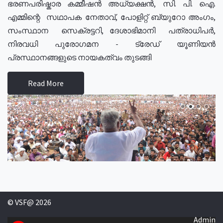
ഭരണപരിഷ്കാര കമ്മീഷൻ അധ്യക്ഷൻ, സി. പി. ഐ.
എമ്മിന്റെ സഥാപക നേതാവ്, പോളിറ്റ് ബ്യുറോ അംഗം,
സംസ്ഥാന സെക്രട്ടറി, ദേശാഭിമാനി പത്രാധിപർ,
നിരവധി പുരോഗമന - ട്രേഡ് യൂണിയൻ
പ്രസ്ഥാനങ്ങളുടെ നായകത്വം തുടങ്ങി
Read More
© VSF@ 2026
Admin