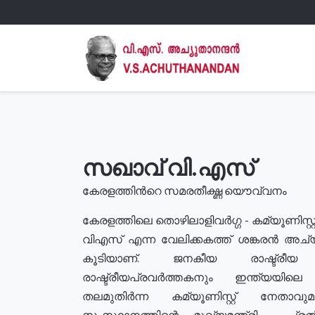
സഖാവ് വി.എസ്
കേരളത്തിൻറെ സമരതീക്ഷ്ണ യൌവ്വനം
കേരളത്തിലെ തൊഴിലാളിവർഗ്ഗ - കമ്യൂണിസ്റ്റ
വിഎസ് എന്ന വേലിക്കകത്ത് ശങ്കരൻ അച്
കൂടിയാണ്. ജനകീയ രാഷ്ട്രീ
രാഷ്ട്രീയപ്രവർത്തകനും ഇന്ത്യയിലെ ജീ
തലമുതിർന്ന കമ്യൂണിസ്റ്റ് നേതാവ
സംസ്ഥാനത്തിന്റെ മുഖ്യമന്ത്രി , പ്