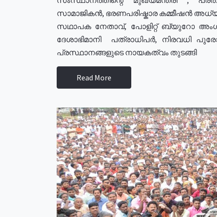
സാമാജികൻ, ഭരണപരിഷ്കാര കമ്മീഷൻ അധ്യക്
സഥാപക നേതാവ്, പോളിറ്റ് ബ്യുറോ അംഗ
ദേശാഭിമാനി പത്രാധിപർ, നിരവധി പു
പ്രസ്ഥാനങ്ങളുടെ നായകത്വം തുടങ്ങി
Read More