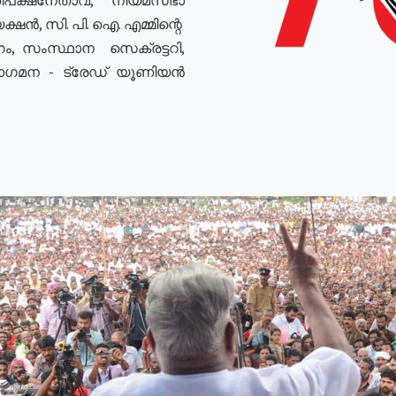
ഷൻ, സി. പി. ഐ. എമ്മിന്റെ
ം, സംസ്ഥാന സെക്രട്ടറി,
രോഗമന - ട്രേഡ് യൂണിയൻ