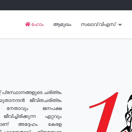
ഹോം
ആമുഖം
സഖാവ് വിഎസ്
് പ്രസ്ഥാനങ്ങളുടെ ചരിത്രം
യുതാനന്ദൻ ജീവിതചരിത്രം
യ നേതാവും ജനപക്ഷ
വിച്ചിരിക്കുന്ന ഏറ്റവും
ുമാണ് അദ്ദേഹം. കേരള
രതിപക്ഷനേതാവ്, നിയമസഭാ