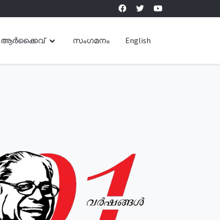
ആർക്കൈവ്
സംഗമനം
English