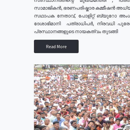
സാമാജികൻ, ഭരണപരിഷ്കാര കമ്മീഷൻ അധ്യക്
സഥാപക നേതാവ്, പോളിറ്റ് ബ്യുറോ അംഗ
ദേശാഭിമാനി പത്രാധിപർ, നിരവധി പു
പ്രസ്ഥാനങ്ങളുടെ നായകത്വം തുടങ്ങി
Read More