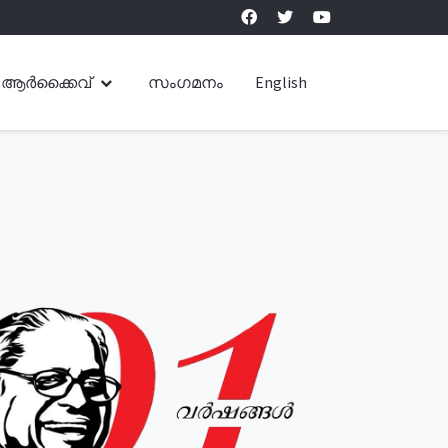
ആർക്കൈവ്
സംഗമനം
English