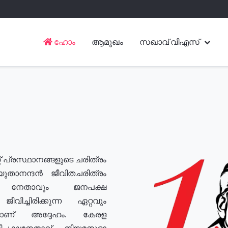
ഹോം
ആമുഖം
സഖാവ് വിഎസ്
് പ്രസ്ഥാനങ്ങളുടെ ചരിത്രം
യുതാനന്ദൻ ജീവിതചരിത്രം
യ നേതാവും ജനപക്ഷ
വിച്ചിരിക്കുന്ന ഏറ്റവും
ുമാണ് അദ്ദേഹം. കേരള
രതിപക്ഷനേതാവ്, നിയമസഭാ