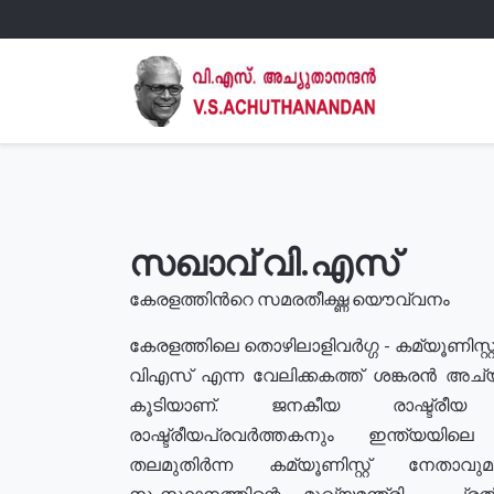
സഖാവ് വി.എസ്
കേരളത്തിൻറെ സമരതീക്ഷ്ണ യൌവ്വനം
കേരളത്തിലെ തൊഴിലാളിവർഗ്ഗ - കമ്യൂണിസ്റ്റ
വിഎസ് എന്ന വേലിക്കകത്ത് ശങ്കരൻ അച്
കൂടിയാണ്. ജനകീയ രാഷ്ട്രീ
രാഷ്ട്രീയപ്രവർത്തകനും ഇന്ത്യയിലെ ജീ
തലമുതിർന്ന കമ്യൂണിസ്റ്റ് നേതാവ
സംസ്ഥാനത്തിന്റെ മുഖ്യമന്ത്രി , പ്