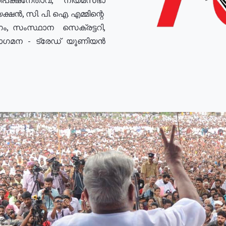
ഷൻ, സി. പി. ഐ. എമ്മിന്റെ
ം, സംസ്ഥാന സെക്രട്ടറി,
രോഗമന - ട്രേഡ് യൂണിയൻ