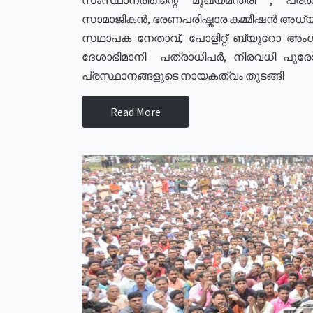
സാമാജികൻ, ഭരണപരിഷ്കാര കമ്മീഷൻ അധ്യക്
സഥാപക നേതാവ്, പോളിറ്റ് ബ്യുറോ അംഗ
ദേശാഭിമാനി പത്രാധിപർ, നിരവധി പു
പ്രസ്ഥാനങ്ങളുടെ നായകത്വം തുടങ്ങി
Read More