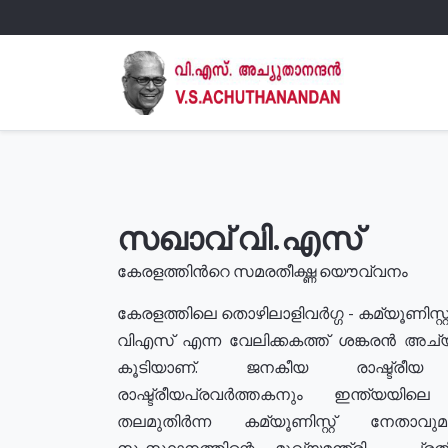
സഖാവ് വി.എസ്
കേരളത്തിൻറെ സമരതീക്ഷ്ണ യൌവ്വനം
കേരളത്തിലെ തൊഴിലാളിവർഗ്ഗ - കമ്യൂണിസ്റ്റ
വിഎസ് എന്ന വേലിക്കകത്ത് ശങ്കരൻ അച്
കൂടിയാണ്. ജനകീയ രാഷ്ട്രീ
രാഷ്ട്രീയപ്രവർത്തകനും ഇന്ത്യയിലെ ജീ
തലമുതിർന്ന കമ്യൂണിസ്റ്റ് നേതാവ
സംസ്ഥാനത്തിന്റെ മുഖ്യമന്ത്രി , പ്