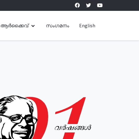
ആർക്കൈവ്
സംഗമനം
English