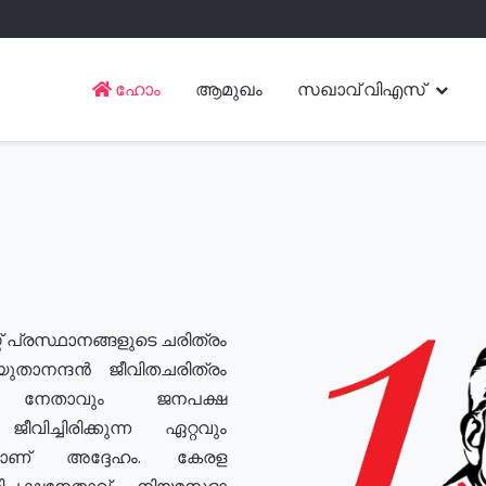
ഹോം
ആമുഖം
സഖാവ് വിഎസ്
് പ്രസ്ഥാനങ്ങളുടെ ചരിത്രം
യുതാനന്ദൻ ജീവിതചരിത്രം
യ നേതാവും ജനപക്ഷ
വിച്ചിരിക്കുന്ന ഏറ്റവും
ുമാണ് അദ്ദേഹം. കേരള
രതിപക്ഷനേതാവ്, നിയമസഭാ