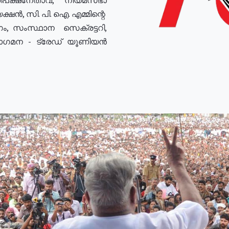
ഷൻ, സി. പി. ഐ. എമ്മിന്റെ
ം, സംസ്ഥാന സെക്രട്ടറി,
രോഗമന - ട്രേഡ് യൂണിയൻ