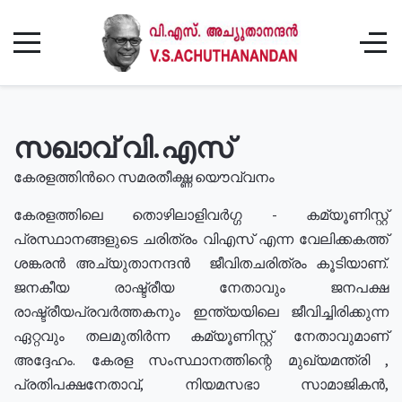
സഖാവ് വി.എസ്
കേരളത്തിൻറെ സമരതീക്ഷ്ണ യൌവ്വനം
കേരളത്തിലെ തൊഴിലാളിവർഗ്ഗ - കമ്യൂണിസ്റ്റ്
പ്രസ്ഥാനങ്ങളുടെ ചരിത്രം വിഎസ് എന്ന വേലിക്കകത്ത്
ശങ്കരൻ അച്യുതാനന്ദൻ ജീവിതചരിത്രം കൂടിയാണ്.
ജനകീയ രാഷ്ട്രീയ നേതാവും ജനപക്ഷ
രാഷ്ട്രീയപ്രവർത്തകനും ഇന്ത്യയിലെ ജീവിച്ചിരിക്കുന്ന
ഏറ്റവും തലമുതിർന്ന കമ്യൂണിസ്റ്റ് നേതാവുമാണ്
അദ്ദേഹം. കേരള സംസ്ഥാനത്തിന്റെ മുഖ്യമന്ത്രി ,
പ്രതിപക്ഷനേതാവ്, നിയമസഭാ സാമാജികൻ,