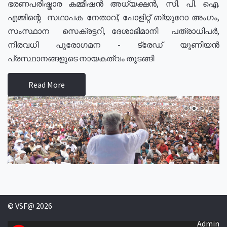
ഭരണപരിഷ്കാര കമ്മീഷൻ അധ്യക്ഷൻ, സി. പി. ഐ.
എമ്മിന്റെ സഥാപക നേതാവ്, പോളിറ്റ് ബ്യുറോ അംഗം,
സംസ്ഥാന സെക്രട്ടറി, ദേശാഭിമാനി പത്രാധിപർ,
നിരവധി പുരോഗമന - ട്രേഡ് യൂണിയൻ
പ്രസ്ഥാനങ്ങളുടെ നായകത്വം തുടങ്ങി
Read More
© VSF@ 2026
Admin