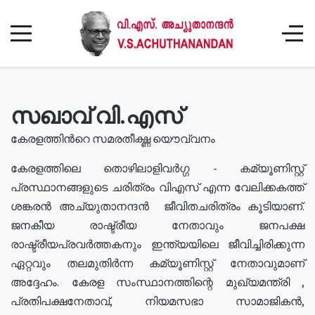
സഖാവ് വി.എസ്
കേരളത്തിൻറെ സമരതീക്ഷ്ണ യൌവ്വനം
കേരളത്തിലെ തൊഴിലാളിവർഗ്ഗ - കമ്യൂണിസ്റ്റ്
പ്രസ്ഥാനങ്ങളുടെ ചരിത്രം വിഎസ് എന്ന വേലിക്കകത്ത്
ശങ്കരൻ അച്യുതാനന്ദൻ ജീവിതചരിത്രം കൂടിയാണ്.
ജനകീയ രാഷ്ട്രീയ നേതാവും ജനപക്ഷ
രാഷ്ട്രീയപ്രവർത്തകനും ഇന്ത്യയിലെ ജീവിച്ചിരിക്കുന്ന
ഏറ്റവും തലമുതിർന്ന കമ്യൂണിസ്റ്റ് നേതാവുമാണ്
അദ്ദേഹം. കേരള സംസ്ഥാനത്തിന്റെ മുഖ്യമന്ത്രി ,
പ്രതിപക്ഷനേതാവ്, നിയമസഭാ സാമാജികൻ,