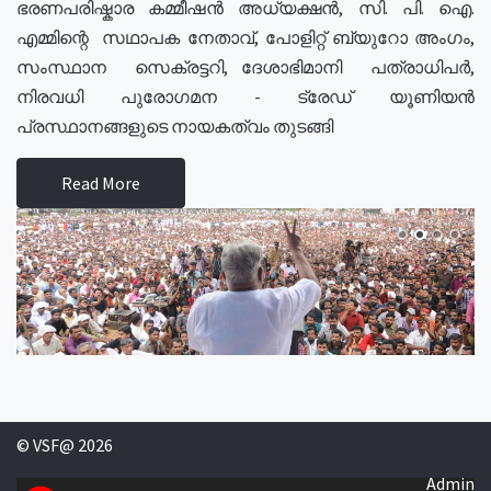
ഭരണപരിഷ്കാര കമ്മീഷൻ അധ്യക്ഷൻ, സി. പി. ഐ.
എമ്മിന്റെ സഥാപക നേതാവ്, പോളിറ്റ് ബ്യുറോ അംഗം,
സംസ്ഥാന സെക്രട്ടറി, ദേശാഭിമാനി പത്രാധിപർ,
നിരവധി പുരോഗമന - ട്രേഡ് യൂണിയൻ
പ്രസ്ഥാനങ്ങളുടെ നായകത്വം തുടങ്ങി
Read More
© VSF@ 2026
Admin