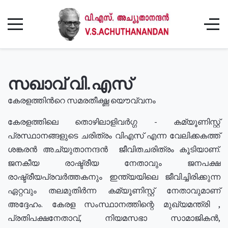
സഖാവ് വി.എസ്
കേരളത്തിൻറെ സമരതീക്ഷ്ണ യൌവ്വനം
കേരളത്തിലെ തൊഴിലാളിവർഗ്ഗ - കമ്യൂണിസ്റ്റ്
പ്രസ്ഥാനങ്ങളുടെ ചരിത്രം വിഎസ് എന്ന വേലിക്കകത്ത്
ശങ്കരൻ അച്യുതാനന്ദൻ ജീവിതചരിത്രം കൂടിയാണ്.
ജനകീയ രാഷ്ട്രീയ നേതാവും ജനപക്ഷ
രാഷ്ട്രീയപ്രവർത്തകനും ഇന്ത്യയിലെ ജീവിച്ചിരിക്കുന്ന
ഏറ്റവും തലമുതിർന്ന കമ്യൂണിസ്റ്റ് നേതാവുമാണ്
അദ്ദേഹം. കേരള സംസ്ഥാനത്തിന്റെ മുഖ്യമന്ത്രി ,
പ്രതിപക്ഷനേതാവ്, നിയമസഭാ സാമാജികൻ,