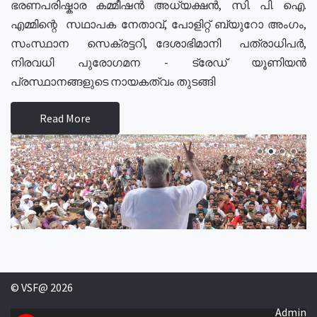
ഭരണപരിഷ്കാര കമ്മീഷൻ അധ്യക്ഷൻ, സി. പി. ഐ.
എമ്മിന്റെ സഥാപക നേതാവ്, പോളിറ്റ് ബ്യുറോ അംഗം,
സംസ്ഥാന സെക്രട്ടറി, ദേശാഭിമാനി പത്രാധിപർ,
നിരവധി പുരോഗമന - ട്രേഡ് യൂണിയൻ
പ്രസ്ഥാനങ്ങളുടെ നായകത്വം തുടങ്ങി
Read More
© VSF@ 2026
Admin