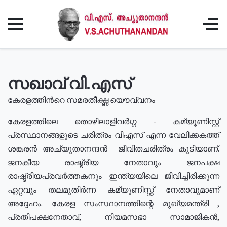
സഖാവ് വി.എസ്
കേരളത്തിൻറെ സമരതീക്ഷ്ണ യൌവ്വനം
കേരളത്തിലെ തൊഴിലാളിവർഗ്ഗ - കമ്യൂണിസ്റ്റ്
പ്രസ്ഥാനങ്ങളുടെ ചരിത്രം വിഎസ് എന്ന വേലിക്കകത്ത്
ശങ്കരൻ അച്യുതാനന്ദൻ ജീവിതചരിത്രം കൂടിയാണ്.
ജനകീയ രാഷ്ട്രീയ നേതാവും ജനപക്ഷ
രാഷ്ട്രീയപ്രവർത്തകനും ഇന്ത്യയിലെ ജീവിച്ചിരിക്കുന്ന
ഏറ്റവും തലമുതിർന്ന കമ്യൂണിസ്റ്റ് നേതാവുമാണ്
അദ്ദേഹം. കേരള സംസ്ഥാനത്തിന്റെ മുഖ്യമന്ത്രി ,
പ്രതിപക്ഷനേതാവ്, നിയമസഭാ സാമാജികൻ,