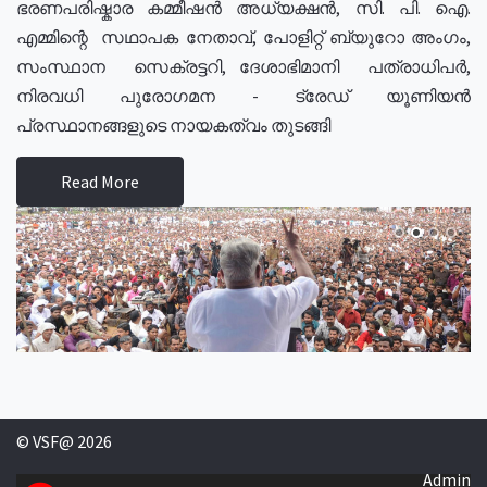
ഭരണപരിഷ്കാര കമ്മീഷൻ അധ്യക്ഷൻ, സി. പി. ഐ.
എമ്മിന്റെ സഥാപക നേതാവ്, പോളിറ്റ് ബ്യുറോ അംഗം,
സംസ്ഥാന സെക്രട്ടറി, ദേശാഭിമാനി പത്രാധിപർ,
നിരവധി പുരോഗമന - ട്രേഡ് യൂണിയൻ
പ്രസ്ഥാനങ്ങളുടെ നായകത്വം തുടങ്ങി
Read More
© VSF@ 2026
Admin