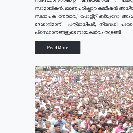
സാമാജികൻ, ഭരണപരിഷ്കാര കമ്മീഷൻ അധ്യക്
സഥാപക നേതാവ്, പോളിറ്റ് ബ്യുറോ അംഗ
ദേശാഭിമാനി പത്രാധിപർ, നിരവധി പു
പ്രസ്ഥാനങ്ങളുടെ നായകത്വം തുടങ്ങി
Read More