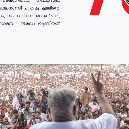
ഷൻ, സി. പി. ഐ. എമ്മിന്റെ
ം, സംസ്ഥാന സെക്രട്ടറി,
രോഗമന - ട്രേഡ് യൂണിയൻ