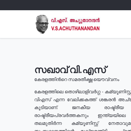
സഖാവ് വി.എസ്
കേരളത്തിൻറെ സമരതീക്ഷ്ണ യൌവ്വനം
കേരളത്തിലെ തൊഴിലാളിവർഗ്ഗ - കമ്യൂണിസ്റ്റ
വിഎസ് എന്ന വേലിക്കകത്ത് ശങ്കരൻ അച്
കൂടിയാണ്. ജനകീയ രാഷ്ട്രീ
രാഷ്ട്രീയപ്രവർത്തകനും ഇന്ത്യയിലെ ജീ
തലമുതിർന്ന കമ്യൂണിസ്റ്റ് നേതാവ
സംസ്ഥാനത്തിന്റെ മുഖ്യമന്ത്രി , പ്