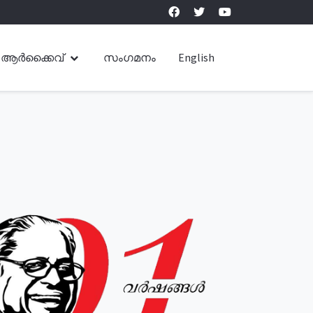
ആർക്കൈവ്
സംഗമനം
English