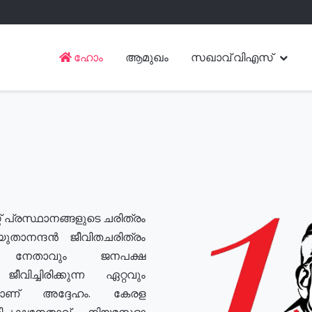
ഹോം
ആമുഖം
സഖാവ് വിഎസ്
് പ്രസ്ഥാനങ്ങളുടെ ചരിത്രം
യുതാനന്ദൻ ജീവിതചരിത്രം
യ നേതാവും ജനപക്ഷ
വിച്ചിരിക്കുന്ന ഏറ്റവും
ുമാണ് അദ്ദേഹം. കേരള
രതിപക്ഷനേതാവ്, നിയമസഭാ