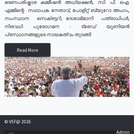
ഭരണപരിഷ്കാര കമ്മീഷൻ അധ്യക്ഷൻ, സി. പി. ഐ.
എമ്മിന്റെ സഥാപക നേതാവ്, പോളിറ്റ് ബ്യുറോ അംഗം,
സംസ്ഥാന സെക്രട്ടറി, ദേശാഭിമാനി പത്രാധിപർ,
നിരവധി പുരോഗമന - ട്രേഡ് യൂണിയൻ
പ്രസ്ഥാനങ്ങളുടെ നായകത്വം തുടങ്ങി
Read More
© VSF@ 2026
Admin