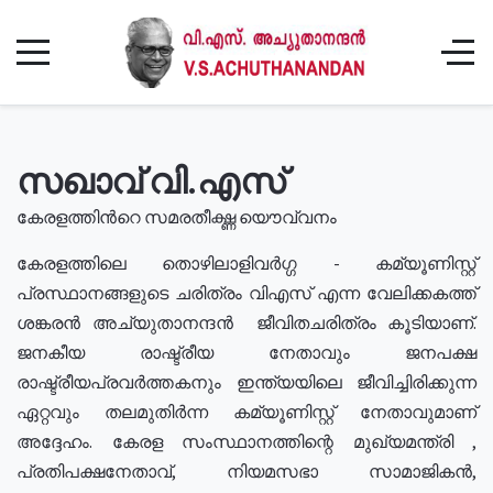
സഖാവ് വി.എസ്
കേരളത്തിൻറെ സമരതീക്ഷ്ണ യൌവ്വനം
കേരളത്തിലെ തൊഴിലാളിവർഗ്ഗ - കമ്യൂണിസ്റ്റ്
പ്രസ്ഥാനങ്ങളുടെ ചരിത്രം വിഎസ് എന്ന വേലിക്കകത്ത്
ശങ്കരൻ അച്യുതാനന്ദൻ ജീവിതചരിത്രം കൂടിയാണ്.
ജനകീയ രാഷ്ട്രീയ നേതാവും ജനപക്ഷ
രാഷ്ട്രീയപ്രവർത്തകനും ഇന്ത്യയിലെ ജീവിച്ചിരിക്കുന്ന
ഏറ്റവും തലമുതിർന്ന കമ്യൂണിസ്റ്റ് നേതാവുമാണ്
അദ്ദേഹം. കേരള സംസ്ഥാനത്തിന്റെ മുഖ്യമന്ത്രി ,
പ്രതിപക്ഷനേതാവ്, നിയമസഭാ സാമാജികൻ,