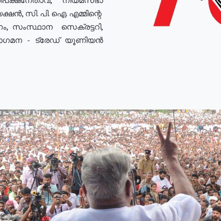
ഷൻ, സി. പി. ഐ. എമ്മിന്റെ
ം, സംസ്ഥാന സെക്രട്ടറി,
രോഗമന - ട്രേഡ് യൂണിയൻ