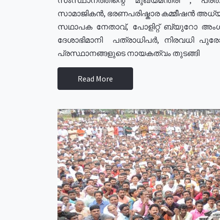
സാമാജികൻ, ഭരണപരിഷ്കാര കമ്മീഷൻ അധ്യക്
സഥാപക നേതാവ്, പോളിറ്റ് ബ്യുറോ അംഗ
ദേശാഭിമാനി പത്രാധിപർ, നിരവധി പു
പ്രസ്ഥാനങ്ങളുടെ നായകത്വം തുടങ്ങി
Read More