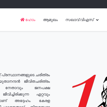
ഹോം
ആമുഖം
സഖാവ് വിഎസ്
് പ്രസ്ഥാനങ്ങളുടെ ചരിത്രം
യുതാനന്ദൻ ജീവിതചരിത്രം
യ നേതാവും ജനപക്ഷ
വിച്ചിരിക്കുന്ന ഏറ്റവും
ുമാണ് അദ്ദേഹം. കേരള
രതിപക്ഷനേതാവ്, നിയമസഭാ