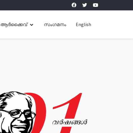
ആർക്കൈവ്
സംഗമനം
English