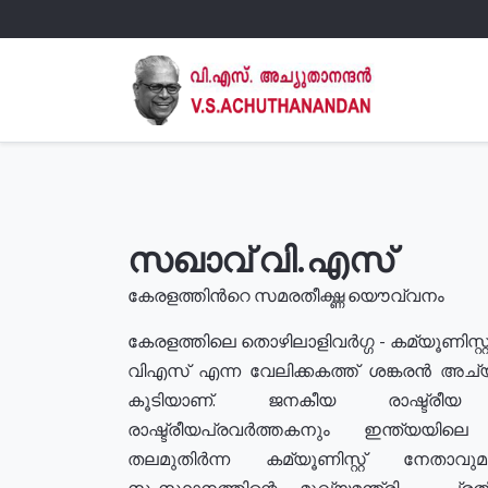
സഖാവ് വി.എസ്
കേരളത്തിൻറെ സമരതീക്ഷ്ണ യൌവ്വനം
കേരളത്തിലെ തൊഴിലാളിവർഗ്ഗ - കമ്യൂണിസ്റ്റ
വിഎസ് എന്ന വേലിക്കകത്ത് ശങ്കരൻ അച്
കൂടിയാണ്. ജനകീയ രാഷ്ട്രീ
രാഷ്ട്രീയപ്രവർത്തകനും ഇന്ത്യയിലെ ജീ
തലമുതിർന്ന കമ്യൂണിസ്റ്റ് നേതാവ
സംസ്ഥാനത്തിന്റെ മുഖ്യമന്ത്രി , പ്