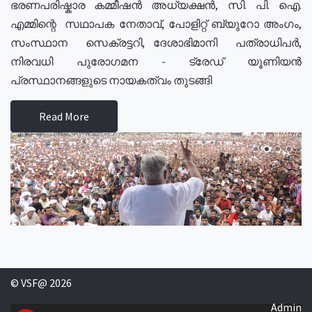
ഭരണപരിഷ്കാര കമ്മീഷൻ അധ്യക്ഷൻ, സി. പി. ഐ.
എമ്മിന്റെ സഥാപക നേതാവ്, പോളിറ്റ് ബ്യുറോ അംഗം,
സംസ്ഥാന സെക്രട്ടറി, ദേശാഭിമാനി പത്രാധിപർ,
നിരവധി പുരോഗമന - ട്രേഡ് യൂണിയൻ
പ്രസ്ഥാനങ്ങളുടെ നായകത്വം തുടങ്ങി
Read More
© VSF@ 2026
Admin