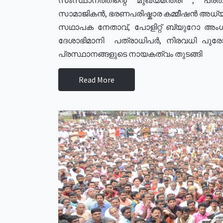
സാമാജികൻ, ഭരണപരിഷ്കാര കമ്മീഷൻ അധ്യക്
സഥാപക നേതാവ്, പോളിറ്റ് ബ്യുറോ അംഗ
ദേശാഭിമാനി പത്രാധിപർ, നിരവധി പു
പ്രസ്ഥാനങ്ങളുടെ നായകത്വം തുടങ്ങി
Read More