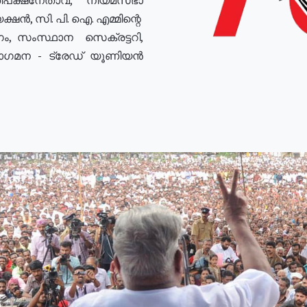
ഷൻ, സി. പി. ഐ. എമ്മിന്റെ
ം, സംസ്ഥാന സെക്രട്ടറി,
രോഗമന - ട്രേഡ് യൂണിയൻ