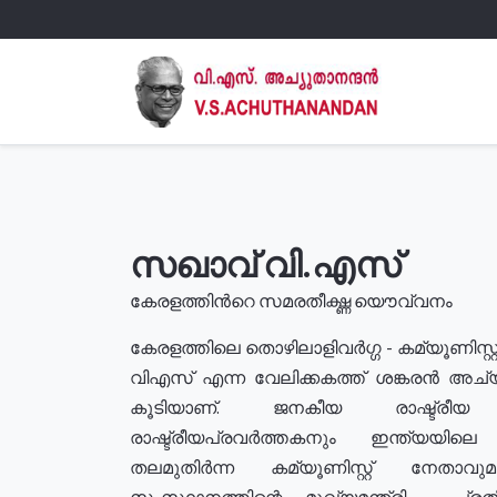
സഖാവ് വി.എസ്
കേരളത്തിൻറെ സമരതീക്ഷ്ണ യൌവ്വനം
കേരളത്തിലെ തൊഴിലാളിവർഗ്ഗ - കമ്യൂണിസ്റ്റ
വിഎസ് എന്ന വേലിക്കകത്ത് ശങ്കരൻ അച്
കൂടിയാണ്. ജനകീയ രാഷ്ട്രീ
രാഷ്ട്രീയപ്രവർത്തകനും ഇന്ത്യയിലെ ജീ
തലമുതിർന്ന കമ്യൂണിസ്റ്റ് നേതാവ
സംസ്ഥാനത്തിന്റെ മുഖ്യമന്ത്രി , പ്