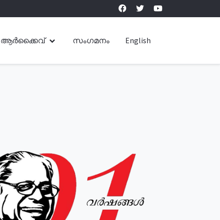
ആർക്കൈവ്
സംഗമനം
English