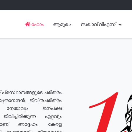
ഹോം
ആമുഖം
സഖാവ് വിഎസ്
് പ്രസ്ഥാനങ്ങളുടെ ചരിത്രം
യുതാനന്ദൻ ജീവിതചരിത്രം
യ നേതാവും ജനപക്ഷ
വിച്ചിരിക്കുന്ന ഏറ്റവും
ുമാണ് അദ്ദേഹം. കേരള
രതിപക്ഷനേതാവ്, നിയമസഭാ