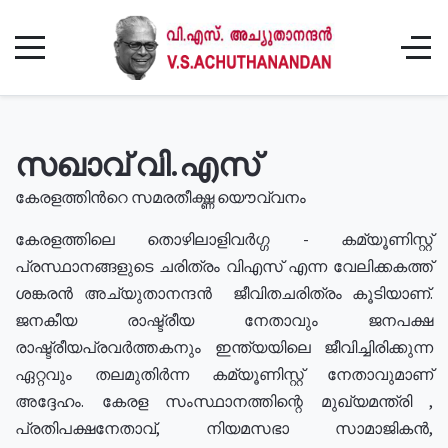
സഖാവ് വി.എസ്
കേരളത്തിൻറെ സമരതീക്ഷ്ണ യൌവ്വനം
കേരളത്തിലെ തൊഴിലാളിവർഗ്ഗ - കമ്യൂണിസ്റ്റ്
പ്രസ്ഥാനങ്ങളുടെ ചരിത്രം വിഎസ് എന്ന വേലിക്കകത്ത്
ശങ്കരൻ അച്യുതാനന്ദൻ ജീവിതചരിത്രം കൂടിയാണ്.
ജനകീയ രാഷ്ട്രീയ നേതാവും ജനപക്ഷ
രാഷ്ട്രീയപ്രവർത്തകനും ഇന്ത്യയിലെ ജീവിച്ചിരിക്കുന്ന
ഏറ്റവും തലമുതിർന്ന കമ്യൂണിസ്റ്റ് നേതാവുമാണ്
അദ്ദേഹം. കേരള സംസ്ഥാനത്തിന്റെ മുഖ്യമന്ത്രി ,
പ്രതിപക്ഷനേതാവ്, നിയമസഭാ സാമാജികൻ,