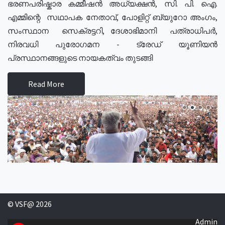
ഭരണപരിഷ്കാര കമ്മീഷൻ അധ്യക്ഷൻ, സി. പി. ഐ.
എമ്മിന്റെ സഥാപക നേതാവ്, പോളിറ്റ് ബ്യുറോ അംഗം,
സംസ്ഥാന സെക്രട്ടറി, ദേശാഭിമാനി പത്രാധിപർ,
നിരവധി പുരോഗമന - ട്രേഡ് യൂണിയൻ
പ്രസ്ഥാനങ്ങളുടെ നായകത്വം തുടങ്ങി
Read More
© VSF@ 2026
Admin