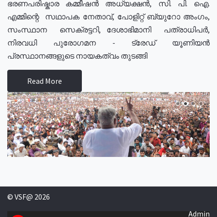
ഭരണപരിഷ്കാര കമ്മീഷൻ അധ്യക്ഷൻ, സി. പി. ഐ.
എമ്മിന്റെ സഥാപക നേതാവ്, പോളിറ്റ് ബ്യുറോ അംഗം,
സംസ്ഥാന സെക്രട്ടറി, ദേശാഭിമാനി പത്രാധിപർ,
നിരവധി പുരോഗമന - ട്രേഡ് യൂണിയൻ
പ്രസ്ഥാനങ്ങളുടെ നായകത്വം തുടങ്ങി
Read More
© VSF@ 2026
Admin