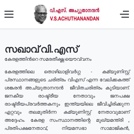
സഖാവ് വി.എസ്
കേരളത്തിൻറെ സമരതീക്ഷ്ണ യൌവ്വനം
കേരളത്തിലെ തൊഴിലാളിവർഗ്ഗ - കമ്യൂണിസ്റ്റ്
പ്രസ്ഥാനങ്ങളുടെ ചരിത്രം വിഎസ് എന്ന വേലിക്കകത്ത്
ശങ്കരൻ അച്യുതാനന്ദൻ ജീവിതചരിത്രം കൂടിയാണ്.
ജനകീയ രാഷ്ട്രീയ നേതാവും ജനപക്ഷ
രാഷ്ട്രീയപ്രവർത്തകനും ഇന്ത്യയിലെ ജീവിച്ചിരിക്കുന്ന
ഏറ്റവും തലമുതിർന്ന കമ്യൂണിസ്റ്റ് നേതാവുമാണ്
അദ്ദേഹം. കേരള സംസ്ഥാനത്തിന്റെ മുഖ്യമന്ത്രി ,
പ്രതിപക്ഷനേതാവ്, നിയമസഭാ സാമാജികൻ,