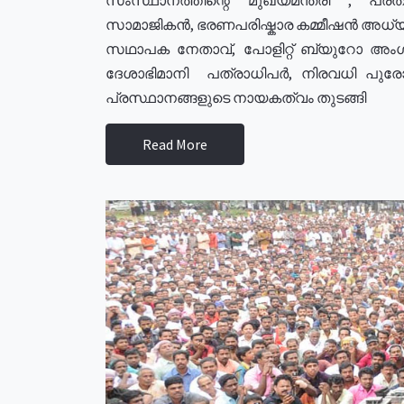
സാമാജികൻ, ഭരണപരിഷ്കാര കമ്മീഷൻ അധ്യക്
സഥാപക നേതാവ്, പോളിറ്റ് ബ്യുറോ അംഗ
ദേശാഭിമാനി പത്രാധിപർ, നിരവധി പു
പ്രസ്ഥാനങ്ങളുടെ നായകത്വം തുടങ്ങി
Read More