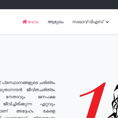
ഹോം
ആമുഖം
സഖാവ് വിഎസ്
് പ്രസ്ഥാനങ്ങളുടെ ചരിത്രം
യുതാനന്ദൻ ജീവിതചരിത്രം
യ നേതാവും ജനപക്ഷ
വിച്ചിരിക്കുന്ന ഏറ്റവും
ുമാണ് അദ്ദേഹം. കേരള
രതിപക്ഷനേതാവ്, നിയമസഭാ