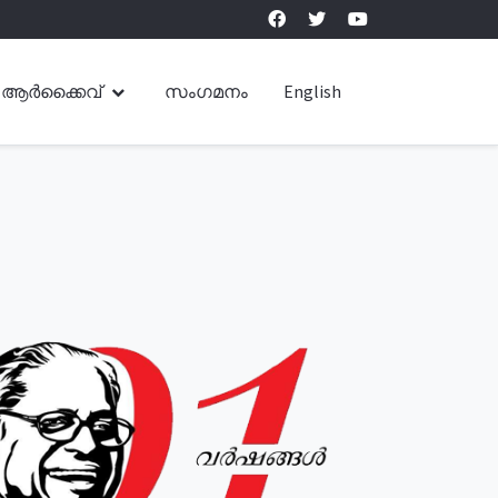
ആർക്കൈവ്
സംഗമനം
English