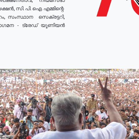
ഷൻ, സി. പി. ഐ. എമ്മിന്റെ
ം, സംസ്ഥാന സെക്രട്ടറി,
രോഗമന - ട്രേഡ് യൂണിയൻ