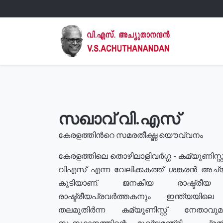
സഖാവ് വി.എസ്
കേരളത്തിൻറെ സമരതീക്ഷ്ണ യൌവ്വനം
കേരളത്തിലെ തൊഴിലാളിവർഗ്ഗ - കമ്യൂണിസ്റ്റ
വിഎസ് എന്ന വേലിക്കകത്ത് ശങ്കരൻ അച്
കൂടിയാണ്. ജനകീയ രാഷ്ട്രീ
രാഷ്ട്രീയപ്രവർത്തകനും ഇന്ത്യയിലെ ജീ
തലമുതിർന്ന കമ്യൂണിസ്റ്റ് നേതാവ
സംസ്ഥാനത്തിന്റെ മുഖ്യമന്ത്രി , പ്