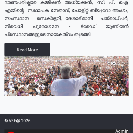
ഭരണപരിഷ്കാര കമ്മീഷൻ അധ്യക്ഷൻ, സി. പി. ഐ.
എമ്മിന്റെ സഥാപക നേതാവ്, പോളിറ്റ് ബ്യുറോ അംഗം,
സംസ്ഥാന സെക്രട്ടറി, ദേശാഭിമാനി പത്രാധിപർ,
നിരവധി പുരോഗമന - ട്രേഡ് യൂണിയൻ
പ്രസ്ഥാനങ്ങളുടെ നായകത്വം തുടങ്ങി
Read More
© VSF@ 2026
Admin