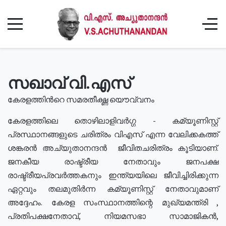
സഖാവ് വി.എസ്
കേരളത്തിൻറെ സമരതീക്ഷ്ണ യൌവ്വനം
കേരളത്തിലെ തൊഴിലാളിവർഗ്ഗ - കമ്യൂണിസ്റ്റ്
പ്രസ്ഥാനങ്ങളുടെ ചരിത്രം വിഎസ് എന്ന വേലിക്കകത്ത്
ശങ്കരൻ അച്യുതാനന്ദൻ ജീവിതചരിത്രം കൂടിയാണ്.
ജനകീയ രാഷ്ട്രീയ നേതാവും ജനപക്ഷ
രാഷ്ട്രീയപ്രവർത്തകനും ഇന്ത്യയിലെ ജീവിച്ചിരിക്കുന്ന
ഏറ്റവും തലമുതിർന്ന കമ്യൂണിസ്റ്റ് നേതാവുമാണ്
അദ്ദേഹം. കേരള സംസ്ഥാനത്തിന്റെ മുഖ്യമന്ത്രി ,
പ്രതിപക്ഷനേതാവ്, നിയമസഭാ സാമാജികൻ,