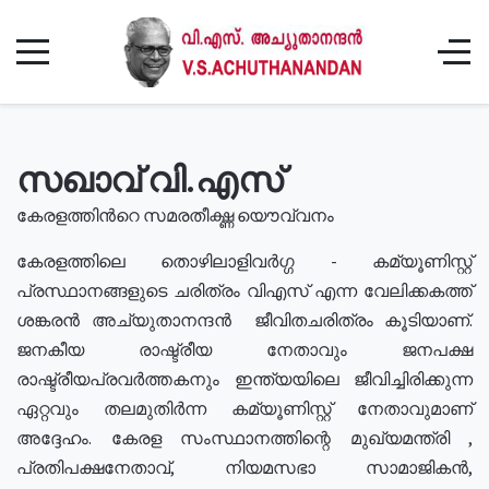
സഖാവ് വി.എസ്
കേരളത്തിൻറെ സമരതീക്ഷ്ണ യൌവ്വനം
കേരളത്തിലെ തൊഴിലാളിവർഗ്ഗ - കമ്യൂണിസ്റ്റ്
പ്രസ്ഥാനങ്ങളുടെ ചരിത്രം വിഎസ് എന്ന വേലിക്കകത്ത്
ശങ്കരൻ അച്യുതാനന്ദൻ ജീവിതചരിത്രം കൂടിയാണ്.
ജനകീയ രാഷ്ട്രീയ നേതാവും ജനപക്ഷ
രാഷ്ട്രീയപ്രവർത്തകനും ഇന്ത്യയിലെ ജീവിച്ചിരിക്കുന്ന
ഏറ്റവും തലമുതിർന്ന കമ്യൂണിസ്റ്റ് നേതാവുമാണ്
അദ്ദേഹം. കേരള സംസ്ഥാനത്തിന്റെ മുഖ്യമന്ത്രി ,
പ്രതിപക്ഷനേതാവ്, നിയമസഭാ സാമാജികൻ,