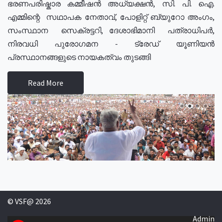
ഭരണപരിഷ്കാര കമ്മീഷൻ അധ്യക്ഷൻ, സി. പി. ഐ.
എമ്മിന്റെ സഥാപക നേതാവ്, പോളിറ്റ് ബ്യുറോ അംഗം,
സംസ്ഥാന സെക്രട്ടറി, ദേശാഭിമാനി പത്രാധിപർ,
നിരവധി പുരോഗമന - ട്രേഡ് യൂണിയൻ
പ്രസ്ഥാനങ്ങളുടെ നായകത്വം തുടങ്ങി
Read More
© VSF@ 2026
Admin