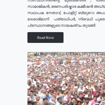
സാമാജികൻ, ഭരണപരിഷ്കാര കമ്മീഷൻ അധ്യക്
സഥാപക നേതാവ്, പോളിറ്റ് ബ്യുറോ അംഗ
ദേശാഭിമാനി പത്രാധിപർ, നിരവധി പു
പ്രസ്ഥാനങ്ങളുടെ നായകത്വം തുടങ്ങി
Read More