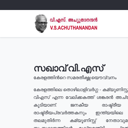
സഖാവ് വി.എസ്
കേരളത്തിൻറെ സമരതീക്ഷ്ണ യൌവ്വനം
കേരളത്തിലെ തൊഴിലാളിവർഗ്ഗ - കമ്യൂണിസ്റ്റ
വിഎസ് എന്ന വേലിക്കകത്ത് ശങ്കരൻ അച്
കൂടിയാണ്. ജനകീയ രാഷ്ട്രീ
രാഷ്ട്രീയപ്രവർത്തകനും ഇന്ത്യയിലെ ജീ
തലമുതിർന്ന കമ്യൂണിസ്റ്റ് നേതാവ
സംസ്ഥാനത്തിന്റെ മുഖ്യമന്ത്രി , പ്