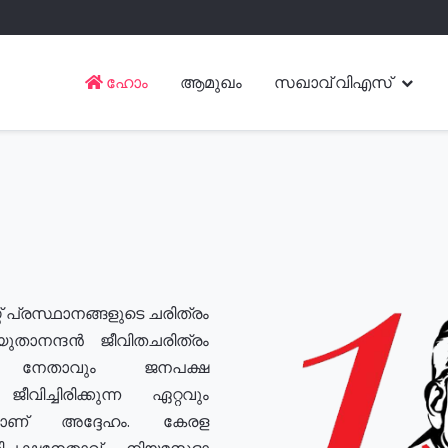
ഹോം
ആമുഖം
സഖാവ് വിഎസ്
് പ്രസ്ഥാനങ്ങളുടെ ചരിത്രം
യുതാനന്ദൻ ജീവിതചരിത്രം
യ നേതാവും ജനപക്ഷ
വിച്ചിരിക്കുന്ന ഏറ്റവും
ുമാണ് അദ്ദേഹം. കേരള
രതിപക്ഷനേതാവ്, നിയമസഭാ