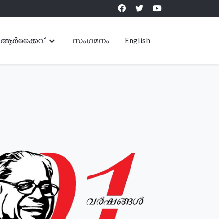
ആർക്കൈവ്
സംഗമനം
English