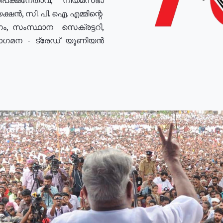
ഷൻ, സി. പി. ഐ. എമ്മിന്റെ
ം, സംസ്ഥാന സെക്രട്ടറി,
രോഗമന - ട്രേഡ് യൂണിയൻ