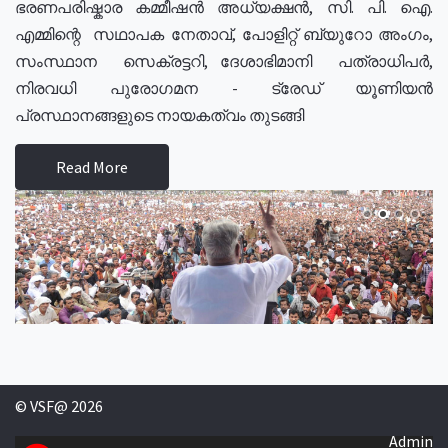
ഭരണപരിഷ്കാര കമ്മീഷൻ അധ്യക്ഷൻ, സി. പി. ഐ.
എമ്മിന്റെ സഥാപക നേതാവ്, പോളിറ്റ് ബ്യുറോ അംഗം,
സംസ്ഥാന സെക്രട്ടറി, ദേശാഭിമാനി പത്രാധിപർ,
നിരവധി പുരോഗമന - ട്രേഡ് യൂണിയൻ
പ്രസ്ഥാനങ്ങളുടെ നായകത്വം തുടങ്ങി
Read More
© VSF@ 2026
Admin