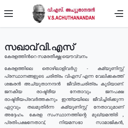
സഖാവ് വി.എസ്
കേരളത്തിൻറെ സമരതീക്ഷ്ണ യൌവ്വനം
കേരളത്തിലെ തൊഴിലാളിവർഗ്ഗ - കമ്യൂണിസ്റ്റ്
പ്രസ്ഥാനങ്ങളുടെ ചരിത്രം വിഎസ് എന്ന വേലിക്കകത്ത്
ശങ്കരൻ അച്യുതാനന്ദൻ ജീവിതചരിത്രം കൂടിയാണ്.
ജനകീയ രാഷ്ട്രീയ നേതാവും ജനപക്ഷ
രാഷ്ട്രീയപ്രവർത്തകനും ഇന്ത്യയിലെ ജീവിച്ചിരിക്കുന്ന
ഏറ്റവും തലമുതിർന്ന കമ്യൂണിസ്റ്റ് നേതാവുമാണ്
അദ്ദേഹം. കേരള സംസ്ഥാനത്തിന്റെ മുഖ്യമന്ത്രി ,
പ്രതിപക്ഷനേതാവ്, നിയമസഭാ സാമാജികൻ,