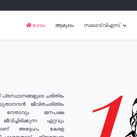
ഹോം
ആമുഖം
സഖാവ് വിഎസ്
് പ്രസ്ഥാനങ്ങളുടെ ചരിത്രം
യുതാനന്ദൻ ജീവിതചരിത്രം
യ നേതാവും ജനപക്ഷ
വിച്ചിരിക്കുന്ന ഏറ്റവും
ുമാണ് അദ്ദേഹം. കേരള
രതിപക്ഷനേതാവ്, നിയമസഭാ