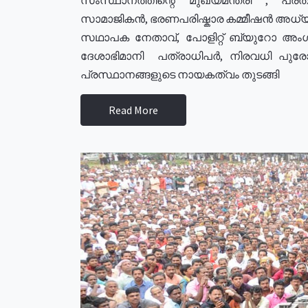
സാമാജികൻ, ഭരണപരിഷ്കാര കമ്മീഷൻ അധ്യക്
സഥാപക നേതാവ്, പോളിറ്റ് ബ്യുറോ അംഗ
ദേശാഭിമാനി പത്രാധിപർ, നിരവധി പു
പ്രസ്ഥാനങ്ങളുടെ നായകത്വം തുടങ്ങി
Read More