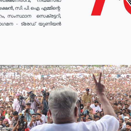
ഷൻ, സി. പി. ഐ. എമ്മിന്റെ
ം, സംസ്ഥാന സെക്രട്ടറി,
രോഗമന - ട്രേഡ് യൂണിയൻ