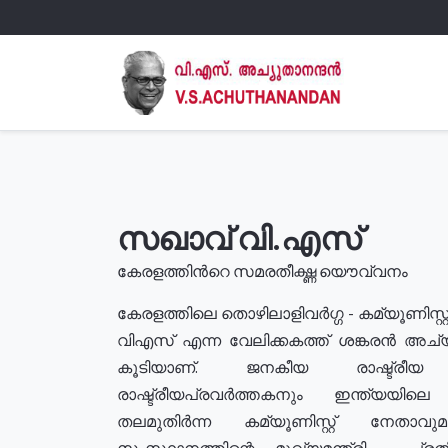
സഖാവ് വി.എസ്
കേരളത്തിൻറെ സമരതീക്ഷ്ണ യൌവ്വനം
കേരളത്തിലെ തൊഴിലാളിവർഗ്ഗ - കമ്യൂണിസ്റ്റ
വിഎസ് എന്ന വേലിക്കകത്ത് ശങ്കരൻ അച്
കൂടിയാണ്. ജനകീയ രാഷ്ട്രീ
രാഷ്ട്രീയപ്രവർത്തകനും ഇന്ത്യയിലെ ജീ
തലമുതിർന്ന കമ്യൂണിസ്റ്റ് നേതാവ
സംസ്ഥാനത്തിന്റെ മുഖ്യമന്ത്രി , പ്