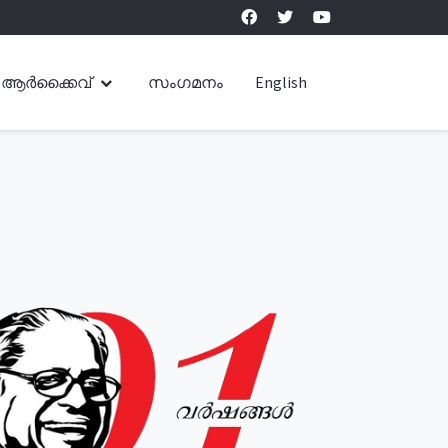
ആർക്കൈവ്
സംഗമനം
English