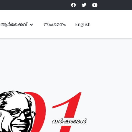
ആർക്കൈവ്
സംഗമനം
English