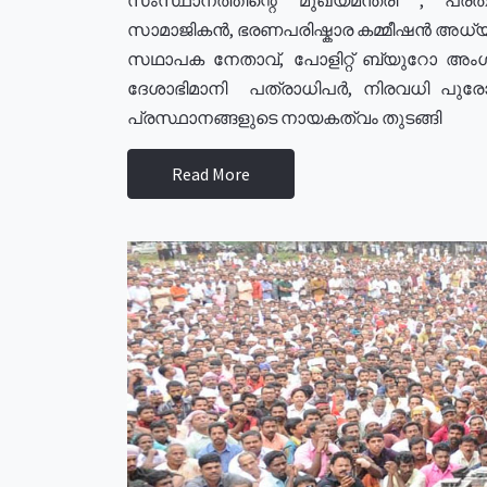
സാമാജികൻ, ഭരണപരിഷ്കാര കമ്മീഷൻ അധ്യക്
സഥാപക നേതാവ്, പോളിറ്റ് ബ്യുറോ അംഗ
ദേശാഭിമാനി പത്രാധിപർ, നിരവധി പു
പ്രസ്ഥാനങ്ങളുടെ നായകത്വം തുടങ്ങി
Read More