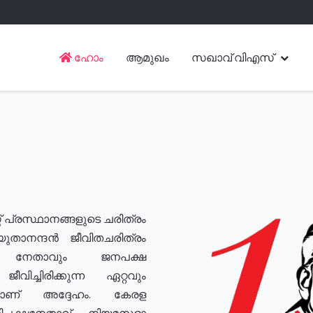
ഹോം
ആമുഖം
സഖാവ് വിഎസ്
് പ്രസ്ഥാനങ്ങളുടെ ചരിത്രം
യുതാനന്ദൻ ജീവിതചരിത്രം
യ നേതാവും ജനപക്ഷ
വിച്ചിരിക്കുന്ന ഏറ്റവും
ുമാണ് അദ്ദേഹം. കേരള
രതിപക്ഷനേതാവ്, നിയമസഭാ