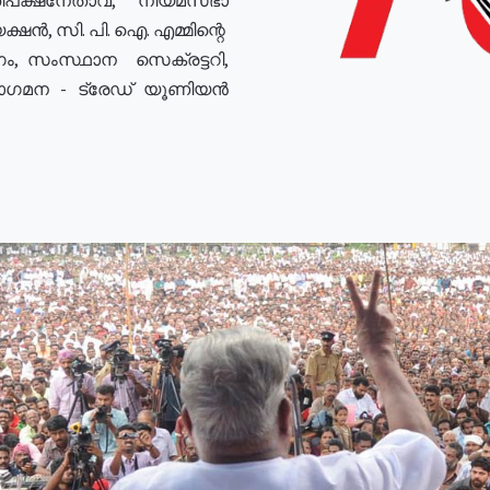
ഷൻ, സി. പി. ഐ. എമ്മിന്റെ
ം, സംസ്ഥാന സെക്രട്ടറി,
രോഗമന - ട്രേഡ് യൂണിയൻ