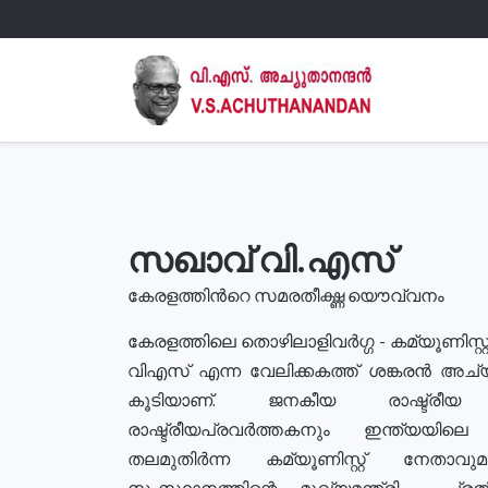
സഖാവ് വി.എസ്
കേരളത്തിൻറെ സമരതീക്ഷ്ണ യൌവ്വനം
കേരളത്തിലെ തൊഴിലാളിവർഗ്ഗ - കമ്യൂണിസ്റ്റ
വിഎസ് എന്ന വേലിക്കകത്ത് ശങ്കരൻ അച്
കൂടിയാണ്. ജനകീയ രാഷ്ട്രീ
രാഷ്ട്രീയപ്രവർത്തകനും ഇന്ത്യയിലെ ജീ
തലമുതിർന്ന കമ്യൂണിസ്റ്റ് നേതാവ
സംസ്ഥാനത്തിന്റെ മുഖ്യമന്ത്രി , പ്