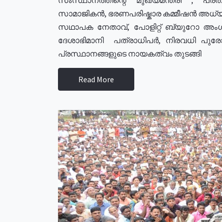
സാമാജികൻ, ഭരണപരിഷ്കാര കമ്മീഷൻ അധ്യക്
സഥാപക നേതാവ്, പോളിറ്റ് ബ്യുറോ അംഗ
ദേശാഭിമാനി പത്രാധിപർ, നിരവധി പു
പ്രസ്ഥാനങ്ങളുടെ നായകത്വം തുടങ്ങി
Read More