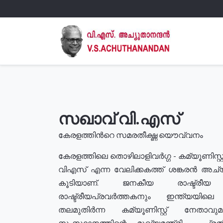
സഖാവ് വി.എസ്
കേരളത്തിൻറെ സമരതീക്ഷ്ണ യൌവ്വനം
കേരളത്തിലെ തൊഴിലാളിവർഗ്ഗ - കമ്യൂണിസ്റ്റ
വിഎസ് എന്ന വേലിക്കകത്ത് ശങ്കരൻ അച്
കൂടിയാണ്. ജനകീയ രാഷ്ട്രീ
രാഷ്ട്രീയപ്രവർത്തകനും ഇന്ത്യയിലെ ജീ
തലമുതിർന്ന കമ്യൂണിസ്റ്റ് നേതാവ
സംസ്ഥാനത്തിന്റെ മുഖ്യമന്ത്രി , പ്