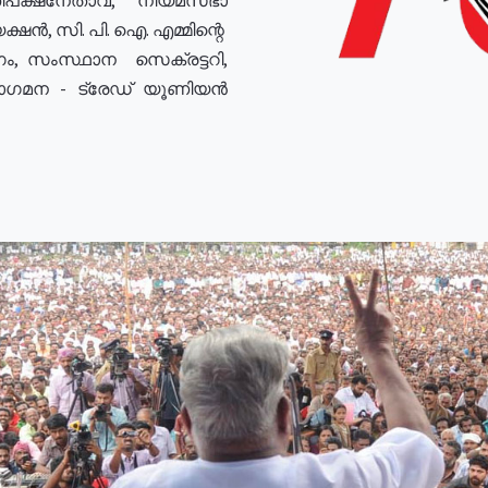
ഷൻ, സി. പി. ഐ. എമ്മിന്റെ
ം, സംസ്ഥാന സെക്രട്ടറി,
രോഗമന - ട്രേഡ് യൂണിയൻ