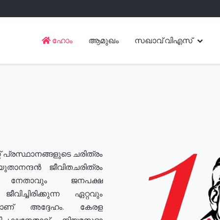
ഹോം
ആമുഖം
സഖാവ് വിഎസ്
് പ്രസ്ഥാനങ്ങളുടെ ചരിത്രം
യുതാനന്ദൻ ജീവിതചരിത്രം
യ നേതാവും ജനപക്ഷ
വിച്ചിരിക്കുന്ന ഏറ്റവും
ുമാണ് അദ്ദേഹം. കേരള
രതിപക്ഷനേതാവ്, നിയമസഭാ