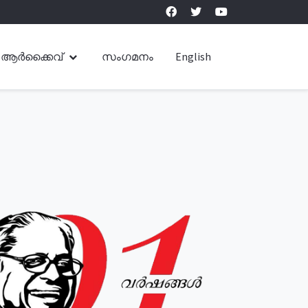
ആർക്കൈവ്
സംഗമനം
English