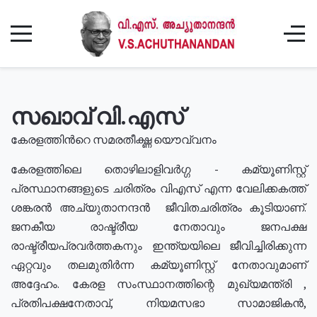
സഖാവ് വി.എസ്
കേരളത്തിൻറെ സമരതീക്ഷ്ണ യൌവ്വനം
കേരളത്തിലെ തൊഴിലാളിവർഗ്ഗ - കമ്യൂണിസ്റ്റ്
പ്രസ്ഥാനങ്ങളുടെ ചരിത്രം വിഎസ് എന്ന വേലിക്കകത്ത്
ശങ്കരൻ അച്യുതാനന്ദൻ ജീവിതചരിത്രം കൂടിയാണ്.
ജനകീയ രാഷ്ട്രീയ നേതാവും ജനപക്ഷ
രാഷ്ട്രീയപ്രവർത്തകനും ഇന്ത്യയിലെ ജീവിച്ചിരിക്കുന്ന
ഏറ്റവും തലമുതിർന്ന കമ്യൂണിസ്റ്റ് നേതാവുമാണ്
അദ്ദേഹം. കേരള സംസ്ഥാനത്തിന്റെ മുഖ്യമന്ത്രി ,
പ്രതിപക്ഷനേതാവ്, നിയമസഭാ സാമാജികൻ,