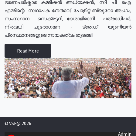
ഭരണപരിഷ്കാര കമ്മീഷൻ അധ്യക്ഷൻ, സി. പി. ഐ.
എമ്മിന്റെ സഥാപക നേതാവ്, പോളിറ്റ് ബ്യുറോ അംഗം,
സംസ്ഥാന സെക്രട്ടറി, ദേശാഭിമാനി പത്രാധിപർ,
നിരവധി പുരോഗമന - ട്രേഡ് യൂണിയൻ
പ്രസ്ഥാനങ്ങളുടെ നായകത്വം തുടങ്ങി
Read More
© VSF@ 2026
Admin