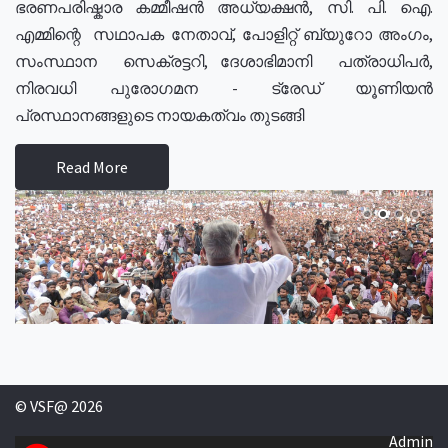
ഭരണപരിഷ്കാര കമ്മീഷൻ അധ്യക്ഷൻ, സി. പി. ഐ.
എമ്മിന്റെ സഥാപക നേതാവ്, പോളിറ്റ് ബ്യുറോ അംഗം,
സംസ്ഥാന സെക്രട്ടറി, ദേശാഭിമാനി പത്രാധിപർ,
നിരവധി പുരോഗമന - ട്രേഡ് യൂണിയൻ
പ്രസ്ഥാനങ്ങളുടെ നായകത്വം തുടങ്ങി
Read More
© VSF@ 2026
Admin