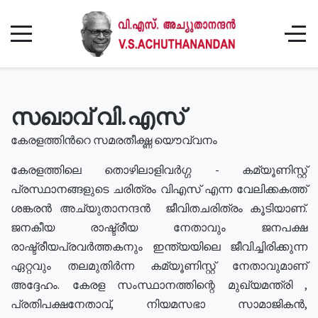
സഖാവ് വി.എസ്
കേരളത്തിൻറെ സമരതീക്ഷ്ണ യൌവ്വനം
കേരളത്തിലെ തൊഴിലാളിവർഗ്ഗ - കമ്യൂണിസ്റ്റ്
പ്രസ്ഥാനങ്ങളുടെ ചരിത്രം വിഎസ് എന്ന വേലിക്കകത്ത്
ശങ്കരൻ അച്യുതാനന്ദൻ ജീവിതചരിത്രം കൂടിയാണ്.
ജനകീയ രാഷ്ട്രീയ നേതാവും ജനപക്ഷ
രാഷ്ട്രീയപ്രവർത്തകനും ഇന്ത്യയിലെ ജീവിച്ചിരിക്കുന്ന
ഏറ്റവും തലമുതിർന്ന കമ്യൂണിസ്റ്റ് നേതാവുമാണ്
അദ്ദേഹം. കേരള സംസ്ഥാനത്തിന്റെ മുഖ്യമന്ത്രി ,
പ്രതിപക്ഷനേതാവ്, നിയമസഭാ സാമാജികൻ,