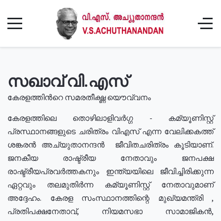
സഖാവ് വി.എസ്
കേരളത്തിൻറെ സമരതീക്ഷ്ണ യൌവ്വനം
കേരളത്തിലെ തൊഴിലാളിവർഗ്ഗ - കമ്യൂണിസ്റ്റ്
പ്രസ്ഥാനങ്ങളുടെ ചരിത്രം വിഎസ് എന്ന വേലിക്കകത്ത്
ശങ്കരൻ അച്യുതാനന്ദൻ ജീവിതചരിത്രം കൂടിയാണ്.
ജനകീയ രാഷ്ട്രീയ നേതാവും ജനപക്ഷ
രാഷ്ട്രീയപ്രവർത്തകനും ഇന്ത്യയിലെ ജീവിച്ചിരിക്കുന്ന
ഏറ്റവും തലമുതിർന്ന കമ്യൂണിസ്റ്റ് നേതാവുമാണ്
അദ്ദേഹം. കേരള സംസ്ഥാനത്തിന്റെ മുഖ്യമന്ത്രി ,
പ്രതിപക്ഷനേതാവ്, നിയമസഭാ സാമാജികൻ,