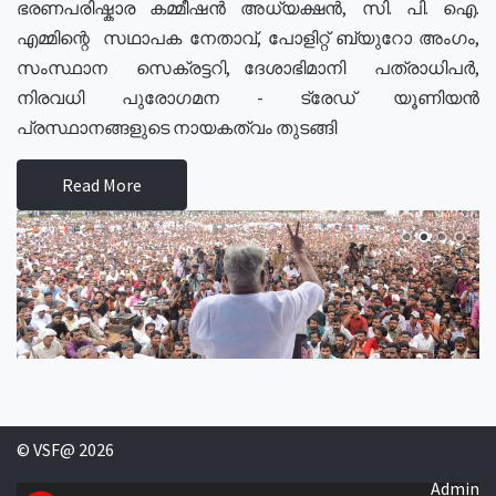
ഭരണപരിഷ്കാര കമ്മീഷൻ അധ്യക്ഷൻ, സി. പി. ഐ.
എമ്മിന്റെ സഥാപക നേതാവ്, പോളിറ്റ് ബ്യുറോ അംഗം,
സംസ്ഥാന സെക്രട്ടറി, ദേശാഭിമാനി പത്രാധിപർ,
നിരവധി പുരോഗമന - ട്രേഡ് യൂണിയൻ
പ്രസ്ഥാനങ്ങളുടെ നായകത്വം തുടങ്ങി
Read More
© VSF@ 2026
Admin