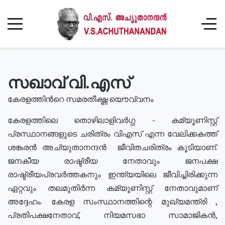
സഖാവ് വി.എസ്
കേരളത്തിൻറെ സമരതീക്ഷ്ണ യൌവ്വനം
കേരളത്തിലെ തൊഴിലാളിവർഗ്ഗ - കമ്യൂണിസ്റ്റ്
പ്രസ്ഥാനങ്ങളുടെ ചരിത്രം വിഎസ് എന്ന വേലിക്കകത്ത്
ശങ്കരൻ അച്യുതാനന്ദൻ ജീവിതചരിത്രം കൂടിയാണ്.
ജനകീയ രാഷ്ട്രീയ നേതാവും ജനപക്ഷ
രാഷ്ട്രീയപ്രവർത്തകനും ഇന്ത്യയിലെ ജീവിച്ചിരിക്കുന്ന
ഏറ്റവും തലമുതിർന്ന കമ്യൂണിസ്റ്റ് നേതാവുമാണ്
അദ്ദേഹം. കേരള സംസ്ഥാനത്തിന്റെ മുഖ്യമന്ത്രി ,
പ്രതിപക്ഷനേതാവ്, നിയമസഭാ സാമാജികൻ,