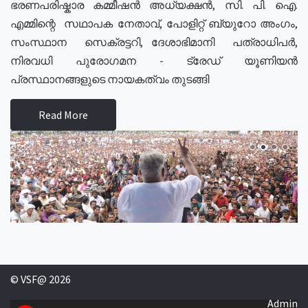
ഭരണപരിഷ്കാര കമ്മീഷൻ അധ്യക്ഷൻ, സി. പി. ഐ.
എമ്മിന്റെ സഥാപക നേതാവ്, പോളിറ്റ് ബ്യുറോ അംഗം,
സംസ്ഥാന സെക്രട്ടറി, ദേശാഭിമാനി പത്രാധിപർ,
നിരവധി പുരോഗമന - ട്രേഡ് യൂണിയൻ
പ്രസ്ഥാനങ്ങളുടെ നായകത്വം തുടങ്ങി
Read More
© VSF@ 2026
Admin