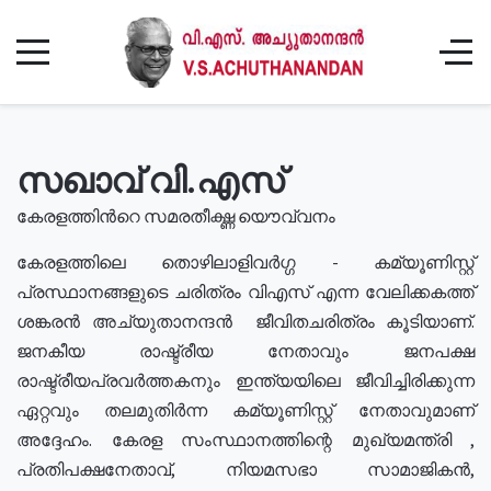
സഖാവ് വി.എസ്
കേരളത്തിൻറെ സമരതീക്ഷ്ണ യൌവ്വനം
കേരളത്തിലെ തൊഴിലാളിവർഗ്ഗ - കമ്യൂണിസ്റ്റ്
പ്രസ്ഥാനങ്ങളുടെ ചരിത്രം വിഎസ് എന്ന വേലിക്കകത്ത്
ശങ്കരൻ അച്യുതാനന്ദൻ ജീവിതചരിത്രം കൂടിയാണ്.
ജനകീയ രാഷ്ട്രീയ നേതാവും ജനപക്ഷ
രാഷ്ട്രീയപ്രവർത്തകനും ഇന്ത്യയിലെ ജീവിച്ചിരിക്കുന്ന
ഏറ്റവും തലമുതിർന്ന കമ്യൂണിസ്റ്റ് നേതാവുമാണ്
അദ്ദേഹം. കേരള സംസ്ഥാനത്തിന്റെ മുഖ്യമന്ത്രി ,
പ്രതിപക്ഷനേതാവ്, നിയമസഭാ സാമാജികൻ,