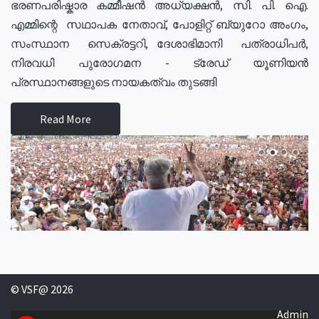
ഭരണപരിഷ്കാര കമ്മീഷൻ അധ്യക്ഷൻ, സി. പി. ഐ.
എമ്മിന്റെ സഥാപക നേതാവ്, പോളിറ്റ് ബ്യുറോ അംഗം,
സംസ്ഥാന സെക്രട്ടറി, ദേശാഭിമാനി പത്രാധിപർ,
നിരവധി പുരോഗമന - ട്രേഡ് യൂണിയൻ
പ്രസ്ഥാനങ്ങളുടെ നായകത്വം തുടങ്ങി
Read More
© VSF@ 2026
Admin