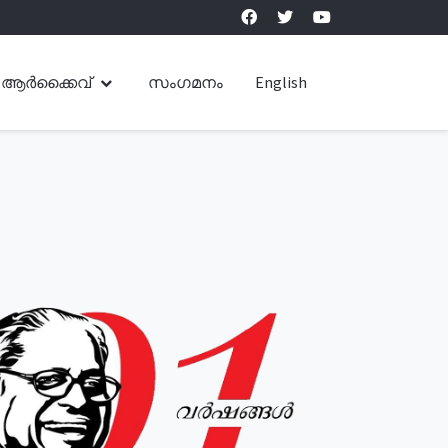
ആർക്കൈവ്
സംഗമനം
English