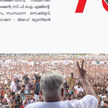
ഷൻ, സി. പി. ഐ. എമ്മിന്റെ
ം, സംസ്ഥാന സെക്രട്ടറി,
രോഗമന - ട്രേഡ് യൂണിയൻ