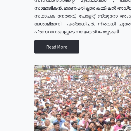
സാമാജികൻ, ഭരണപരിഷ്കാര കമ്മീഷൻ അധ്യക്
സഥാപക നേതാവ്, പോളിറ്റ് ബ്യുറോ അംഗ
ദേശാഭിമാനി പത്രാധിപർ, നിരവധി പു
പ്രസ്ഥാനങ്ങളുടെ നായകത്വം തുടങ്ങി
Read More