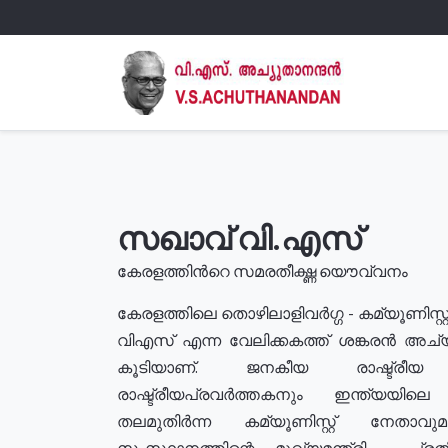
സഖാവ് വി.എസ്
കേരളത്തിൻറെ സമരതീക്ഷ്ണ യൌവ്വനം
കേരളത്തിലെ തൊഴിലാളിവർഗ്ഗ - കമ്യൂണിസ്റ്റ
വിഎസ് എന്ന വേലിക്കകത്ത് ശങ്കരൻ അച്
കൂടിയാണ്. ജനകീയ രാഷ്ട്രീ
രാഷ്ട്രീയപ്രവർത്തകനും ഇന്ത്യയിലെ ജീ
തലമുതിർന്ന കമ്യൂണിസ്റ്റ് നേതാവ
സംസ്ഥാനത്തിന്റെ മുഖ്യമന്ത്രി , പ്