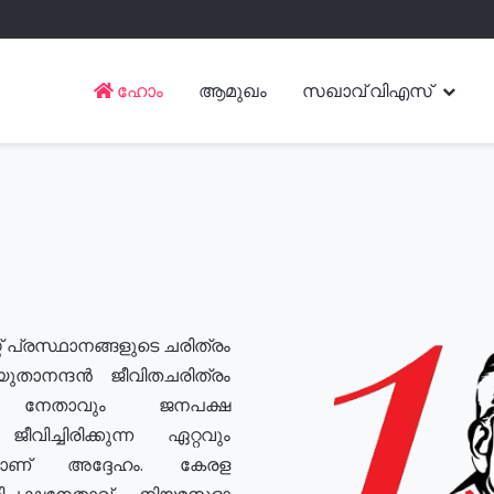
ഹോം
ആമുഖം
സഖാവ് വിഎസ്
് പ്രസ്ഥാനങ്ങളുടെ ചരിത്രം
യുതാനന്ദൻ ജീവിതചരിത്രം
യ നേതാവും ജനപക്ഷ
വിച്ചിരിക്കുന്ന ഏറ്റവും
ുമാണ് അദ്ദേഹം. കേരള
രതിപക്ഷനേതാവ്, നിയമസഭാ