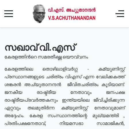
സഖാവ് വി.എസ്
കേരളത്തിൻറെ സമരതീക്ഷ്ണ യൌവ്വനം
കേരളത്തിലെ തൊഴിലാളിവർഗ്ഗ - കമ്യൂണിസ്റ്റ്
പ്രസ്ഥാനങ്ങളുടെ ചരിത്രം വിഎസ് എന്ന വേലിക്കകത്ത്
ശങ്കരൻ അച്യുതാനന്ദൻ ജീവിതചരിത്രം കൂടിയാണ്.
ജനകീയ രാഷ്ട്രീയ നേതാവും ജനപക്ഷ
രാഷ്ട്രീയപ്രവർത്തകനും ഇന്ത്യയിലെ ജീവിച്ചിരിക്കുന്ന
ഏറ്റവും തലമുതിർന്ന കമ്യൂണിസ്റ്റ് നേതാവുമാണ്
അദ്ദേഹം. കേരള സംസ്ഥാനത്തിന്റെ മുഖ്യമന്ത്രി ,
പ്രതിപക്ഷനേതാവ്, നിയമസഭാ സാമാജികൻ,