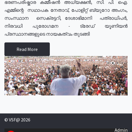
ഭരണപരിഷ്കാര കമ്മീഷൻ അധ്യക്ഷൻ, സി. പി. ഐ.
എമ്മിന്റെ സഥാപക നേതാവ്, പോളിറ്റ് ബ്യുറോ അംഗം,
സംസ്ഥാന സെക്രട്ടറി, ദേശാഭിമാനി പത്രാധിപർ,
നിരവധി പുരോഗമന - ട്രേഡ് യൂണിയൻ
പ്രസ്ഥാനങ്ങളുടെ നായകത്വം തുടങ്ങി
Read More
© VSF@ 2026
Admin