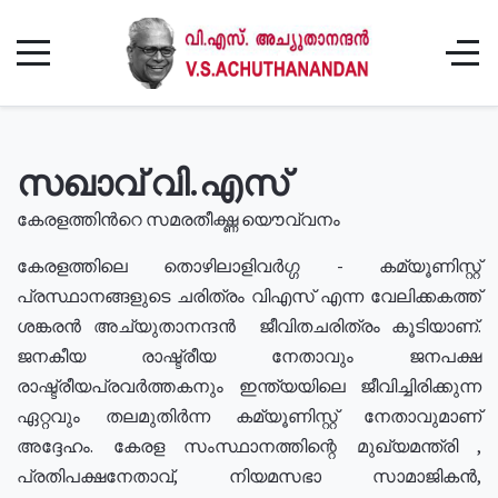
സഖാവ് വി.എസ്
കേരളത്തിൻറെ സമരതീക്ഷ്ണ യൌവ്വനം
കേരളത്തിലെ തൊഴിലാളിവർഗ്ഗ - കമ്യൂണിസ്റ്റ്
പ്രസ്ഥാനങ്ങളുടെ ചരിത്രം വിഎസ് എന്ന വേലിക്കകത്ത്
ശങ്കരൻ അച്യുതാനന്ദൻ ജീവിതചരിത്രം കൂടിയാണ്.
ജനകീയ രാഷ്ട്രീയ നേതാവും ജനപക്ഷ
രാഷ്ട്രീയപ്രവർത്തകനും ഇന്ത്യയിലെ ജീവിച്ചിരിക്കുന്ന
ഏറ്റവും തലമുതിർന്ന കമ്യൂണിസ്റ്റ് നേതാവുമാണ്
അദ്ദേഹം. കേരള സംസ്ഥാനത്തിന്റെ മുഖ്യമന്ത്രി ,
പ്രതിപക്ഷനേതാവ്, നിയമസഭാ സാമാജികൻ,