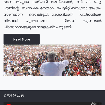
ഭരണപരിഷ്കാര കമ്മീഷൻ അധ്യക്ഷൻ, സി. പി. ഐ.
എമ്മിന്റെ സഥാപക നേതാവ്, പോളിറ്റ് ബ്യുറോ അംഗം,
സംസ്ഥാന സെക്രട്ടറി, ദേശാഭിമാനി പത്രാധിപർ,
നിരവധി പുരോഗമന - ട്രേഡ് യൂണിയൻ
പ്രസ്ഥാനങ്ങളുടെ നായകത്വം തുടങ്ങി
Read More
© VSF@ 2026
Admin