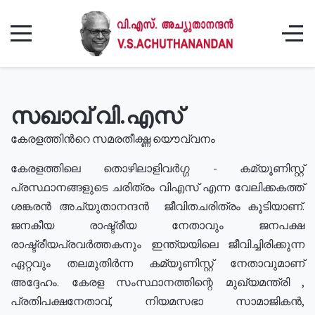
സഖാവ് വി.എസ്
കേരളത്തിൻറെ സമരതീക്ഷ്ണ യൌവ്വനം
കേരളത്തിലെ തൊഴിലാളിവർഗ്ഗ - കമ്യൂണിസ്റ്റ്
പ്രസ്ഥാനങ്ങളുടെ ചരിത്രം വിഎസ് എന്ന വേലിക്കകത്ത്
ശങ്കരൻ അച്യുതാനന്ദൻ ജീവിതചരിത്രം കൂടിയാണ്.
ജനകീയ രാഷ്ട്രീയ നേതാവും ജനപക്ഷ
രാഷ്ട്രീയപ്രവർത്തകനും ഇന്ത്യയിലെ ജീവിച്ചിരിക്കുന്ന
ഏറ്റവും തലമുതിർന്ന കമ്യൂണിസ്റ്റ് നേതാവുമാണ്
അദ്ദേഹം. കേരള സംസ്ഥാനത്തിന്റെ മുഖ്യമന്ത്രി ,
പ്രതിപക്ഷനേതാവ്, നിയമസഭാ സാമാജികൻ,