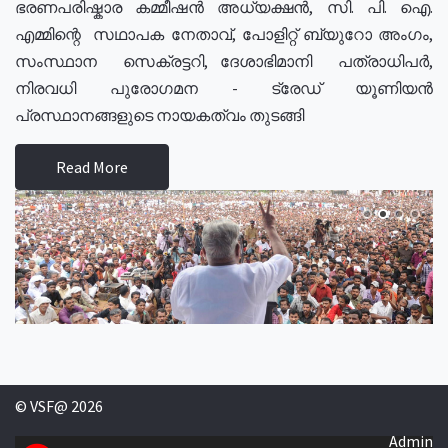
ഭരണപരിഷ്കാര കമ്മീഷൻ അധ്യക്ഷൻ, സി. പി. ഐ.
എമ്മിന്റെ സഥാപക നേതാവ്, പോളിറ്റ് ബ്യുറോ അംഗം,
സംസ്ഥാന സെക്രട്ടറി, ദേശാഭിമാനി പത്രാധിപർ,
നിരവധി പുരോഗമന - ട്രേഡ് യൂണിയൻ
പ്രസ്ഥാനങ്ങളുടെ നായകത്വം തുടങ്ങി
Read More
© VSF@ 2026
Admin