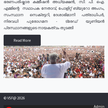
ഭരണപരിഷ്കാര കമ്മീഷൻ അധ്യക്ഷൻ, സി. പി. ഐ.
എമ്മിന്റെ സഥാപക നേതാവ്, പോളിറ്റ് ബ്യുറോ അംഗം,
സംസ്ഥാന സെക്രട്ടറി, ദേശാഭിമാനി പത്രാധിപർ,
നിരവധി പുരോഗമന - ട്രേഡ് യൂണിയൻ
പ്രസ്ഥാനങ്ങളുടെ നായകത്വം തുടങ്ങി
Read More
© VSF@ 2026
Admin