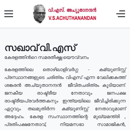
സഖാവ് വി.എസ്
കേരളത്തിൻറെ സമരതീക്ഷ്ണ യൌവ്വനം
കേരളത്തിലെ തൊഴിലാളിവർഗ്ഗ - കമ്യൂണിസ്റ്റ്
പ്രസ്ഥാനങ്ങളുടെ ചരിത്രം വിഎസ് എന്ന വേലിക്കകത്ത്
ശങ്കരൻ അച്യുതാനന്ദൻ ജീവിതചരിത്രം കൂടിയാണ്.
ജനകീയ രാഷ്ട്രീയ നേതാവും ജനപക്ഷ
രാഷ്ട്രീയപ്രവർത്തകനും ഇന്ത്യയിലെ ജീവിച്ചിരിക്കുന്ന
ഏറ്റവും തലമുതിർന്ന കമ്യൂണിസ്റ്റ് നേതാവുമാണ്
അദ്ദേഹം. കേരള സംസ്ഥാനത്തിന്റെ മുഖ്യമന്ത്രി ,
പ്രതിപക്ഷനേതാവ്, നിയമസഭാ സാമാജികൻ,