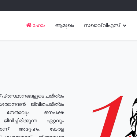
ഹോം
ആമുഖം
സഖാവ് വിഎസ്
് പ്രസ്ഥാനങ്ങളുടെ ചരിത്രം
യുതാനന്ദൻ ജീവിതചരിത്രം
യ നേതാവും ജനപക്ഷ
വിച്ചിരിക്കുന്ന ഏറ്റവും
ുമാണ് അദ്ദേഹം. കേരള
രതിപക്ഷനേതാവ്, നിയമസഭാ