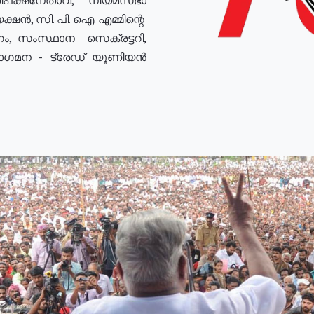
ഷൻ, സി. പി. ഐ. എമ്മിന്റെ
ം, സംസ്ഥാന സെക്രട്ടറി,
രോഗമന - ട്രേഡ് യൂണിയൻ