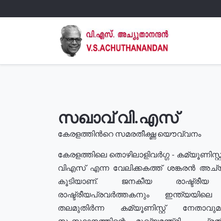
സഖാവ് വി.എസ്
കേരളത്തിൻറെ സമരതീക്ഷ്ണ യൌവ്വനം
കേരളത്തിലെ തൊഴിലാളിവർഗ്ഗ - കമ്യൂണിസ്റ്റ
വിഎസ് എന്ന വേലിക്കകത്ത് ശങ്കരൻ അച്
കൂടിയാണ്. ജനകീയ രാഷ്ട്രീ
രാഷ്ട്രീയപ്രവർത്തകനും ഇന്ത്യയിലെ ജീ
തലമുതിർന്ന കമ്യൂണിസ്റ്റ് നേതാവ
സംസ്ഥാനത്തിന്റെ മുഖ്യമന്ത്രി , പ്