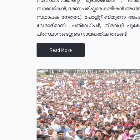
സാമാജികൻ, ഭരണപരിഷ്കാര കമ്മീഷൻ അധ്യക്
സഥാപക നേതാവ്, പോളിറ്റ് ബ്യുറോ അംഗ
ദേശാഭിമാനി പത്രാധിപർ, നിരവധി പു
പ്രസ്ഥാനങ്ങളുടെ നായകത്വം തുടങ്ങി
Read More