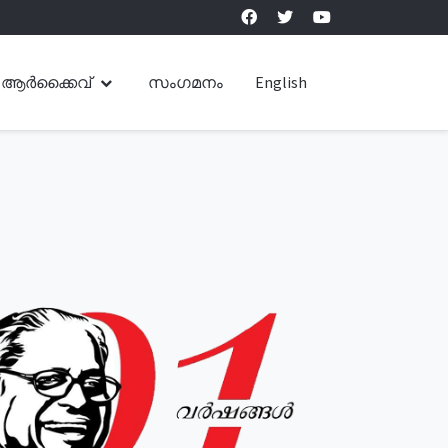
ആർക്കൈവ്
സംഗമനം
English