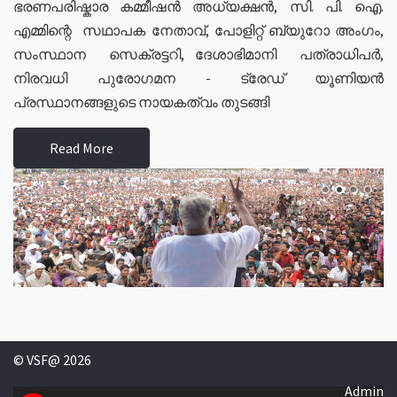
ഭരണപരിഷ്കാര കമ്മീഷൻ അധ്യക്ഷൻ, സി. പി. ഐ.
എമ്മിന്റെ സഥാപക നേതാവ്, പോളിറ്റ് ബ്യുറോ അംഗം,
സംസ്ഥാന സെക്രട്ടറി, ദേശാഭിമാനി പത്രാധിപർ,
നിരവധി പുരോഗമന - ട്രേഡ് യൂണിയൻ
പ്രസ്ഥാനങ്ങളുടെ നായകത്വം തുടങ്ങി
Read More
© VSF@ 2026
Admin