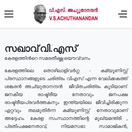
സഖാവ് വി.എസ്
കേരളത്തിൻറെ സമരതീക്ഷ്ണ യൌവ്വനം
കേരളത്തിലെ തൊഴിലാളിവർഗ്ഗ - കമ്യൂണിസ്റ്റ്
പ്രസ്ഥാനങ്ങളുടെ ചരിത്രം വിഎസ് എന്ന വേലിക്കകത്ത്
ശങ്കരൻ അച്യുതാനന്ദൻ ജീവിതചരിത്രം കൂടിയാണ്.
ജനകീയ രാഷ്ട്രീയ നേതാവും ജനപക്ഷ
രാഷ്ട്രീയപ്രവർത്തകനും ഇന്ത്യയിലെ ജീവിച്ചിരിക്കുന്ന
ഏറ്റവും തലമുതിർന്ന കമ്യൂണിസ്റ്റ് നേതാവുമാണ്
അദ്ദേഹം. കേരള സംസ്ഥാനത്തിന്റെ മുഖ്യമന്ത്രി ,
പ്രതിപക്ഷനേതാവ്, നിയമസഭാ സാമാജികൻ,